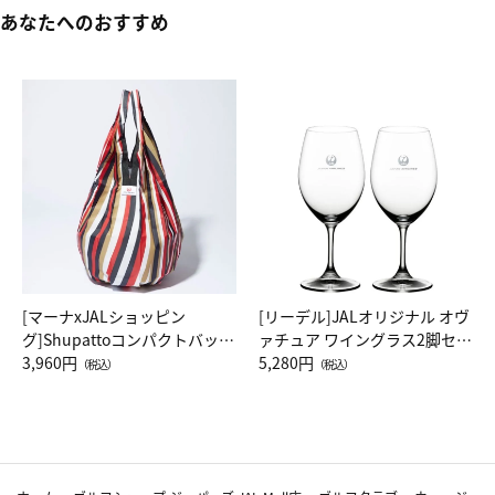
あなたへのおすすめ
[マーナxJALショッピン
[リーデル]JALオリジナル オヴ
グ]Shupattoコンパクトバッグ
ァチュア ワイングラス2脚セッ
Drop JAL客室乗務員（LC）ス
3,960円
ト（レッドワイン）
5,280円
（税込）
（税込）
カーフ柄