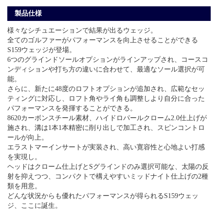
製品仕様
様々なシチュエーションで結果が出るウェッジ。
全てのゴルファーがパフォーマンスを向上させることができる
S159ウェッジが登場。
6つのグラインドソールオプションがラインアップされ、コースコ
ンディションや打ち方の違いに合わせて、最適なソール選択が可
能。
さらに、新たに48度のロフトオプションが追加され、広範なセッ
ティングに対応し、ロフト角やライ角も調整しより自分に合った
パフォーマンスを発揮することができる。
8620カーボンスチール素材、ハイドロパールクローム2.0仕上げが
施され、溝は1本1本精密に削り出しで加工され、スピンコントロ
ールが向上。
エラストマーインサートが実装され、高い寛容性と心地よい打感
を実現し。
ヘッドはクローム仕上げとSグラインドのみ選択可能な、太陽の反
射を抑えつつ、コンパクトで構えやすいミッドナイト仕上げの2種
類を用意。
どんな状況からも優れたパフォーマンスが得られるS159ウェッ
ジ、ここに誕生。