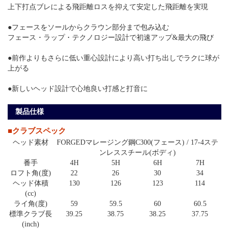
上下打点ブレによる飛距離ロスを抑えて安定した飛距離を実現
●フェースをソールからクラウン部分まで包み込む
フェース・ラップ・テクノロジー設計で初速アップ&最大の飛び
●前作よりもさらに低い重心設計により高い打ち出しでラクに球が
上がる
●新しいヘッド設計で心地良い打感と打音に
製品仕様
■クラブスペック
ヘッド素材
FORGEDマレージング鋼C300(フェース) / 17-4ステ
ンレススチール(ボディ)
番手
4H
5H
6H
7H
ロフト角(度)
22
26
30
34
ヘッド体積
130
126
123
114
(cc)
ライ角(度)
59
59.5
60
60.5
標準クラブ長
39.25
38.75
38.25
37.75
(inch)