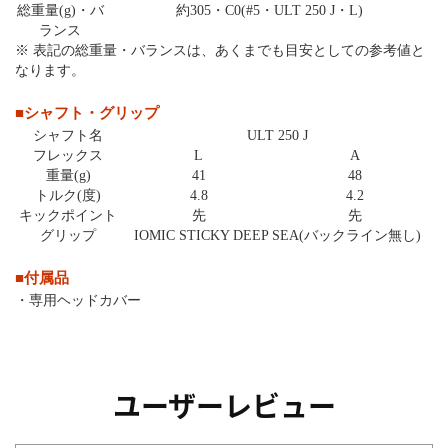
総重量(g)・バ
約305・C0(#5・ULT 250 J・L)
ランス
※ 表記の総重量・バランスは、あくまでも目安としての参考値と
なります。
■シャフト・グリップ
シャフト名
ULT 250 J
フレックス
L
A
重量(g)
41
48
トルク(度)
4.8
4.2
キックポイント
先
先
グリップ
IOMIC STICKY DEEP SEA(バックライン無し)
■付属品
・専用ヘッドカバー
ユーザーレビュー