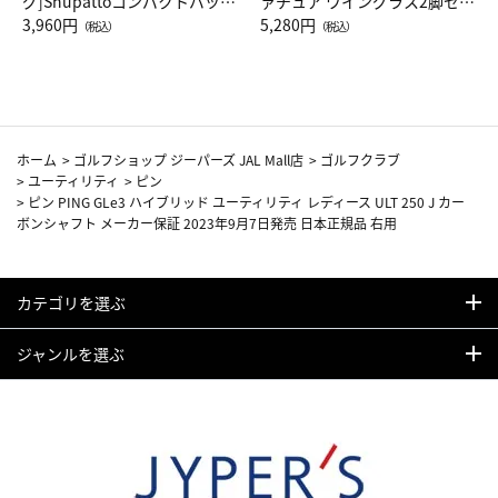
グ]Shupattoコンパクトバッグ
ァチュア ワイングラス2脚セッ
Drop JAL客室乗務員（LC）ス
3,960円
ト（レッドワイン）
5,280円
（税込）
（税込）
カーフ柄
ホーム
>
ゴルフショップ ジーパーズ JAL Mall店
>
ゴルフクラブ
>
ユーティリティ
>
ピン
>
ピン PING GLe3 ハイブリッド ユーティリティ レディース ULT 250 J カー
ボンシャフト メーカー保証 2023年9月7日発売 日本正規品 右用
カテゴリを選ぶ
ジャンルを選ぶ