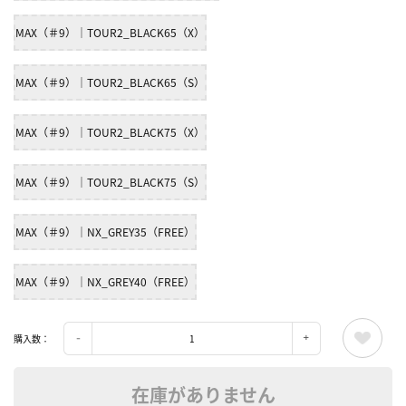
MAX（＃9）｜TOUR2_BLACK65（X）
MAX（＃9）｜TOUR2_BLACK65（S）
MAX（＃9）｜TOUR2_BLACK75（X）
MAX（＃9）｜TOUR2_BLACK75（S）
MAX（＃9）｜NX_GREY35（FREE）
MAX（＃9）｜NX_GREY40（FREE）
購入数：
在庫がありません