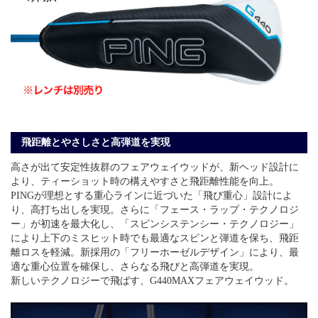
飛距離とやさしさと高弾道を実現
高さが出て安定性抜群のフェアウェイウッドが、新ヘッド設計に
より、ティーショット時の構えやすさと飛距離性能を向上。
PINGが理想とする重心ラインに近づいた「飛び重心」設計によ
り、高打ち出しを実現。さらに「フェース・ラップ・テクノロジ
ー」が初速を最大化し、「スピンシステンシー・テクノロジー」
により上下のミスヒット時でも最適なスピンと弾道を保ち、飛距
離ロスを軽減。新採用の「フリーホーゼルデザイン」により、最
適な重心位置を確保し、さらなる飛びと高弾道を実現。
新しいテクノロジーで飛ばす、G440MAXフェアウェイウッド。