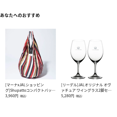
あなたへのおすすめ
[マーナxJALショッピン
[リーデル]JALオリジナル オヴ
グ]Shupattoコンパクトバッグ
ァチュア ワイングラス2脚セッ
Drop JAL客室乗務員（LC）ス
3,960円
ト（レッドワイン）
5,280円
（税込）
（税込）
カーフ柄