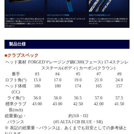
製品仕様
■クラブスペック
ヘッド素材
FORGEDマレージング鍋C300(フェース) 17-4ステンレ
ススチール(ボディ) カーボン(クラウン)
番手
#3
#4
#5
#7
#9
ロフト角(°)
15.0
17.0
19.0
21.0
24.0
ヘッド体積
186
180
174
165
157
(CC)
ライ角(°)
56.0
56.0
56.5
57.0
57.5
標準クラブ
43.00
43.00
42.50
42.00
41.50
長(inch)
総重量(g)・
約318・D2
バランス
(#5 ALTA J CB BLUE・SR)
※ 表記の総重量・バランスは、あくまでも目安としての参考値と
なります。