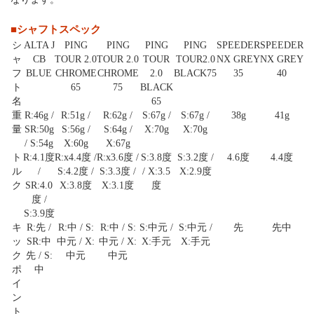
■シャフトスペック
シ
ALTA J
PING
PING
PING
PING
SPEEDER
SPEEDER
ャ
CB
TOUR 2.0
TOUR 2.0
TOUR
TOUR2.0
NX GREY
NX GREY
フ
BLUE
CHROME
CHROME
2.0
BLACK75
35
40
ト
65
75
BLACK
名
65
重
R:46g /
R:51g /
R:62g /
S:67g /
S:67g /
38g
41g
量
SR:50g
S:56g /
S:64g /
X:70g
X:70g
/ S:54g
X:60g
X:67g
ト
R:4.1度
R:x4.4度 /
R:x3.6度 /
S:3.8度
S:3.2度 /
4.6度
4.4度
ル
/
S:4.2度 /
S:3.3度 /
/ X:3.5
X:2.9度
ク
SR:4.0
X:3.8度
X:3.1度
度
度 /
S:3.9度
キ
R:先 /
R:中 / S:
R:中 / S:
S:中元 /
S:中元 /
先
先中
ッ
SR:中
中元 / X:
中元 / X:
X:手元
X:手元
ク
先 / S:
中元
中元
ポ
中
イ
ン
ト