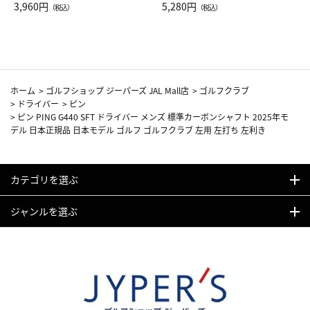
Drop JAL客室乗務員（LC）ス
3,960円
ト（レッドワイン）
5,280円
（税込）
（税込）
カーフ柄
ホーム
>
ゴルフショップ ジーパーズ JAL Mall店
>
ゴルフクラブ
>
ドライバー
>
ピン
>
ピン PING G440 SFT ドライバー メンズ 標準カーボンシャフト 2025年モ
デル 日本正規品 日本モデル ゴルフ ゴルフクラブ 左用 左打ち 左利き
カテゴリを選ぶ
ジャンルを選ぶ