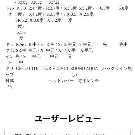
/ S:58g
X:65g
X:72g
トル
R:5.3
R:4.4度 /
R:3.7度 /
S:3.8度
S:3.2度 /
6.3度
5.8度
ク
度 /
S:4.2度 /
S:3.3度 /
/ X:3.5
X:2.9度
SR:5.2
X:3.8度
X:3.2度
度
度 /
S:5.0
度
キッ
R:先 /
R:中 / S:
R:中 / S:
S:中元
S:中元 /
先
先中
クポ
SR:中
中元 / X:
中元 / X:
/ X:手
X:手元
イン
先 / S:
中元
中元
元
ト
中
グリ
GP360 LITE TOUR VELVET ROUND AQUA（バックライン無
ップ
し)
付属
ヘッドカバー、専用レンチ
品
ユーザーレビュー