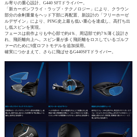
ル寄りの重心設計、G440 SFTドライバー。
「新カーボンフライ・ラップ・テクノロジー」により、クラウン
部分の余剰重量をヘッド下部に再配置、新設計の「フリーホーゼ
ルデザイン」により、PING史上最も低い重心を達成し、高打ち出
し低スピンを実現。
フェースは前作よりも中心部で約4％、周辺部で約7％薄く設計さ
れ、飛距離向上へ。スピン量が多く飛距離をロスしているゴルフ
ァーのために9度ロフトモデルを追加採用。
確実につかまえて、さらに飛ばせるG440SFTドライバー。