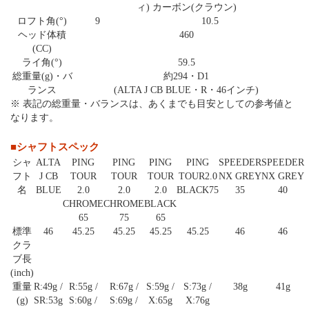
ィ) カーボン(クラウン)
ロフト角(°)
9
10.5
ヘッド体積
460
(CC)
ライ角(°)
59.5
総重量(g)・バ
約294・D1
ランス
(ALTA J CB BLUE・R・46インチ)
※ 表記の総重量・バランスは、あくまでも目安としての参考値と
なります。
■シャフトスペック
シャ
ALTA
PING
PING
PING
PING
SPEEDER
SPEEDER
フト
J CB
TOUR
TOUR
TOUR
TOUR2.0
NX GREY
NX GREY
名
BLUE
2.0
2.0
2.0
BLACK75
35
40
CHROME
CHROME
BLACK
65
75
65
標準
46
45.25
45.25
45.25
45.25
46
46
クラ
ブ長
(inch)
重量
R:49g /
R:55g /
R:67g /
S:59g /
S:73g /
38g
41g
(g)
SR:53g
S:60g /
S:69g /
X:65g
X:76g