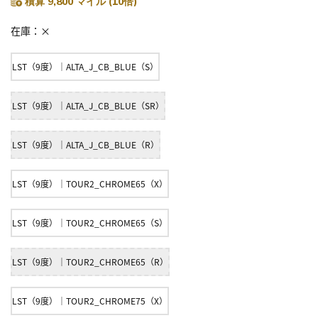
積算 9,800 マイル (10倍)
在庫
×
LST（9度）｜ALTA_J_CB_BLUE（S）
LST（9度）｜ALTA_J_CB_BLUE（SR）
LST（9度）｜ALTA_J_CB_BLUE（R）
LST（9度）｜TOUR2_CHROME65（X）
LST（9度）｜TOUR2_CHROME65（S）
LST（9度）｜TOUR2_CHROME65（R）
LST（9度）｜TOUR2_CHROME75（X）