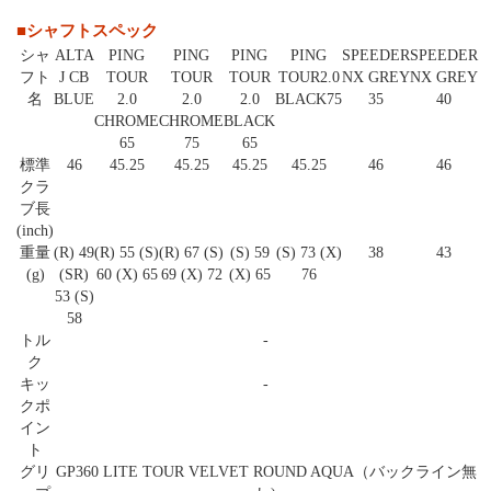
■シャフトスペック
シャ
ALTA
PING
PING
PING
PING
SPEEDER
SPEEDER
フト
J CB
TOUR
TOUR
TOUR
TOUR2.0
NX GREY
NX GREY
名
BLUE
2.0
2.0
2.0
BLACK75
35
40
CHROME
CHROME
BLACK
65
75
65
標準
46
45.25
45.25
45.25
45.25
46
46
クラ
ブ長
(inch)
重量
(R) 49
(R) 55 (S)
(R) 67 (S)
(S) 59
(S) 73 (X)
38
43
(g)
(SR)
60 (X) 65
69 (X) 72
(X) 65
76
53 (S)
58
トル
-
ク
キッ
-
クポ
イン
ト
グリ
GP360 LITE TOUR VELVET ROUND AQUA（バックライン無