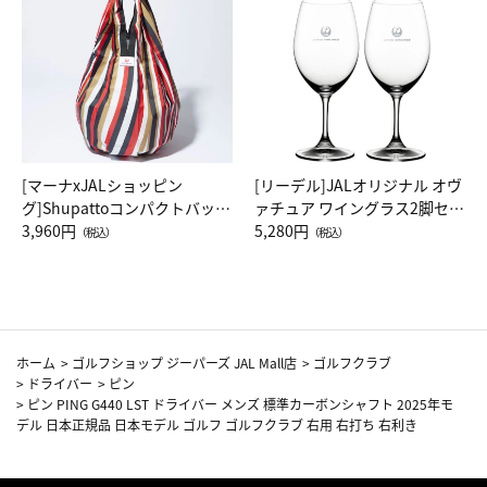
[マーナxJALショッピン
[リーデル]JALオリジナル オヴ
グ]Shupattoコンパクトバッグ
ァチュア ワイングラス2脚セッ
Drop JAL客室乗務員（LC）ス
3,960円
ト（レッドワイン）
5,280円
（税込）
（税込）
カーフ柄
ホーム
>
ゴルフショップ ジーパーズ JAL Mall店
>
ゴルフクラブ
>
ドライバー
>
ピン
>
ピン PING G440 LST ドライバー メンズ 標準カーボンシャフト 2025年モ
デル 日本正規品 日本モデル ゴルフ ゴルフクラブ 右用 右打ち 右利き