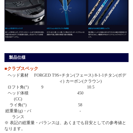
製品仕様
■クラブスペック
ヘッド素材
FORGED T9S+チタン(フェース) 8-1-1チタン(ボデ
ィ) カーボン(クラウン)
ロフト角(°)
9
10.5
ヘッド体積
450
(CC)
ライ角(°)
58
総重量(g)・バ
-
ランス
※ 表記の総重量・バランスは、あくまでも目安としての参考値と
なります。