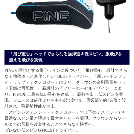
「飛び重心」ヘッドでさらなる強弾道＆低スピン。激飛びを
超える飛びを実現
PINGが理想とする重心ラインに近づいた「飛び重心」設計でさら
なる強弾道へと進化したG440LSTドライバー。「新カーボンフラ
イ・ラップ・テクノロジー」により、クラウンの余剰重量をヘッ
ド下部に再配置し、新設計の「フリーホーゼルデザイン」によ
り、PING史上最も低い重心を達成し、高打ち出し低スピンを実
現。フェースは前作よりも中心部で約4％、周辺部で約7％薄く設
計され、飛距離性能が向上。
「スピンシステンシー・テクノロジー」で上下のミスヒットでも
最適なスピン量と弾道で最大キャリーを実現。クラウンからソー
ルまでの形状を改良することでさらなる快音へ。
ブレない低スピンG440LSTドライバー。