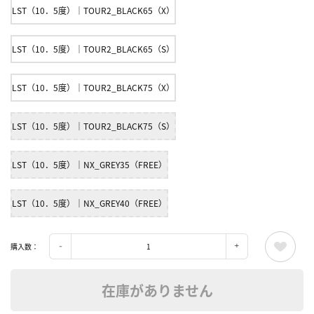
LST（10．5度）｜TOUR2_BLACK65（X）
LST（10．5度）｜TOUR2_BLACK65（S）
LST（10．5度）｜TOUR2_BLACK75（X）
LST（10．5度）｜TOUR2_BLACK75（S）
LST（10．5度）｜NX_GREY35（FREE）
LST（10．5度）｜NX_GREY40（FREE）
購入数：
在庫がありません