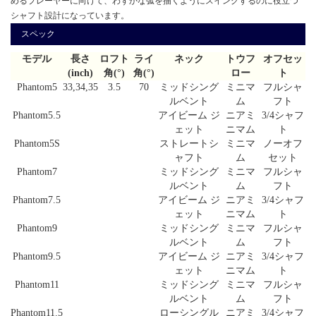
めるプレーヤーに向けて、わずかな弧を描くようにスイングするのに役立つ
シャフト設計になっています。
スペック
モデル
長さ
ロフト
ライ
ネック
トウフ
オフセッ
(inch)
角(°)
角(°)
ロー
ト
Phantom5
33,34,35
3.5
70
ミッドシング
ミニマ
フルシャ
ルベント
ム
フト
Phantom5.5
アイビーム ジ
ニアミ
3/4シャフ
ェット
ニマム
ト
Phantom5S
ストレートシ
ミニマ
ノーオフ
ャフト
ム
セット
Phantom7
ミッドシング
ミニマ
フルシャ
ルベント
ム
フト
Phantom7.5
アイビーム ジ
ニアミ
3/4シャフ
ェット
ニマム
ト
Phantom9
ミッドシング
ミニマ
フルシャ
ルベント
ム
フト
Phantom9.5
アイビーム ジ
ニアミ
3/4シャフ
ェット
ニマム
ト
Phantom11
ミッドシング
ミニマ
フルシャ
ルベント
ム
フト
Phantom11.5
ローシングル
ニアミ
3/4シャフ