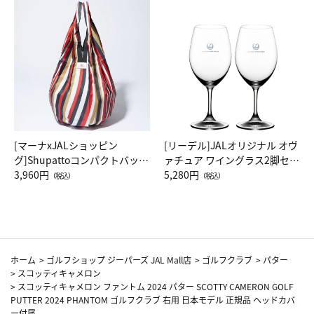
[マーナxJALショッピン
[リーデル]JALオリジナル オヴ
グ]Shupattoコンパクトバッグ
ァチュア ワイングラス2脚セッ
Drop JAL客室乗務員（LC）ス
3,960円
ト（レッドワイン）
5,280円
（税込）
（税込）
カーフ柄
ホーム
>
ゴルフショップ ジーパーズ JAL Mall店
>
ゴルフクラブ
>
パター
>
スコッティキャメロン
>
スコッティキャメロン ファントム 2024 パター SCOTTY CAMERON GOLF
PUTTER 2024 PHANTOM ゴルフクラブ 右用 日本モデル 正規品 ヘッドカバ
ー付属