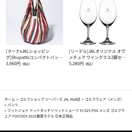
[マーナxJALショッピン
[リーデル]JALオリジナル オヴ
グ]Shupattoコンパクトバッグ
ァチュア ワイングラス2脚セッ
Drop JAL客室乗務員（LC）ス
3,960円
ト（レッドワイン）
5,280円
（税込）
（税込）
カーフ柄
ホーム
>
ゴルフショップ ジーパーズ JAL Mall店
>
ゴルフウェア（メンズ）
>
パンツ
>
フットジョイ ドットタッチソリッドショーツ FJ-S25-P04 メンズ ゴルフウ
ェア FOOTJOY 2025春夏モデル 日本正規品