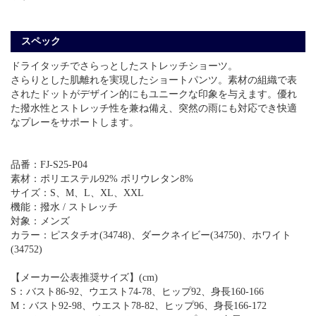
スペック
ドライタッチでさらっとしたストレッチショーツ。
さらりとした肌離れを実現したショートパンツ。素材の組織で表
されたドットがデザイン的にもユニークな印象を与えます。優れ
た撥水性とストレッチ性を兼ね備え、突然の雨にも対応でき快適
なプレーをサポートします。
品番：FJ-S25-P04
素材：ポリエステル92% ポリウレタン8%
サイズ：S、M、L、XL、XXL
機能：撥水 / ストレッチ
対象：メンズ
カラー：ピスタチオ(34748)、ダークネイビー(34750)、ホワイト
(34752)
【メーカー公表推奨サイズ】(cm)
S：バスト86-92、ウエスト74-78、ヒップ92、身長160-166
M：バスト92-98、ウエスト78-82、ヒップ96、身長166-172