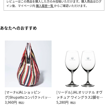
レビューはこの商品を購入した方のみ投稿いただけます。購入商品はログ
イン後、マイページ内
購入履歴一覧
からご確認いただけます。
あなたへのおすすめ
[マーナxJALショッピン
[リーデル]JALオリジナル オヴ
グ]Shupattoコンパクトバッグ
ァチュア ワイングラス2脚セッ
Drop JAL客室乗務員（LC）ス
3,960円
ト（レッドワイン）
5,280円
（税込）
（税込）
カーフ柄