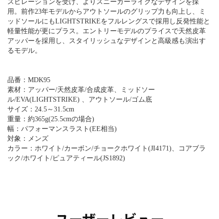
スピレーションを受け、よりスニーカーライクなデザインを採
用。前作23年モデルからアウトソールのグリップ力も向上し、ミ
ッドソールにもLIGHTSTRIKEをフルレングスで採用し反発性能と
軽量性能が更にプラス。エントリーモデルのプライスで天然皮革
アッパーを採用し、スタイリッシュなデザインと高級感も演出す
るモデル。
品番：MDK95
素材：アッパー/天然皮革/合成皮革、ミッドソー
ル/EVA(LIGHTSTRIKE) 、アウトソール/ゴム底
サイズ：24.5～31.5cm
重量：約365g(25.5cmの場合)
幅：パフォーマンスラスト(EE相当)
対象：メンズ
カラー：ホワイト/カーボン/チョークホワイト(JI4171)、コアブラ
ック/ホワイト/ピュアティール(JS1892)
ユーザーレビュー