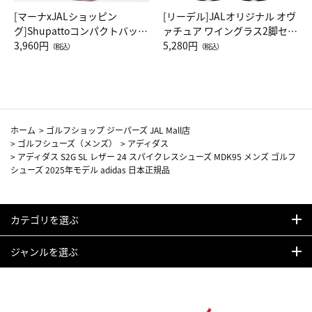
[マーナxJALショッピン
[リーデル]JALオリジナル オヴ
グ]Shupattoコンパクトバッグ
ァチュア ワイングラス2脚セッ
Drop JAL客室乗務員（LC）ス
3,960円
ト（レッドワイン）
5,280円
（税込）
（税込）
カーフ柄
ホーム
>
ゴルフショップ ジーパーズ JAL Mall店
>
ゴルフシューズ（メンズ）
>
アディダス
>
アディダス S2G SL レザー 24 スパイクレスシューズ MDK95 メンズ ゴルフ
シューズ 2025年モデル adidas 日本正規品
カテゴリを選ぶ
ジャンルを選ぶ