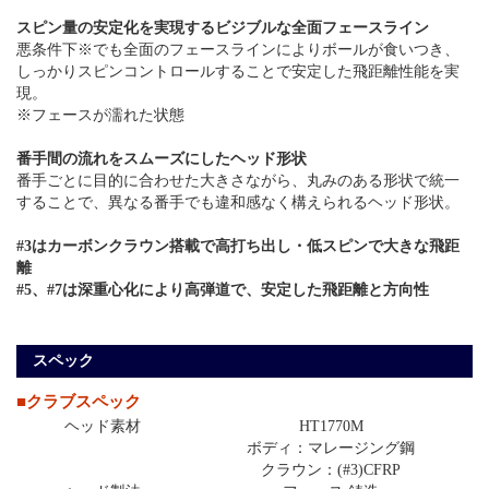
スピン量の安定化を実現するビジブルな全面フェースライン
悪条件下※でも全面のフェースラインによりボールが食いつき、
しっかりスピンコントロールすることで安定した飛距離性能を実
現。
※フェースが濡れた状態
番手間の流れをスムーズにしたヘッド形状
番手ごとに目的に合わせた大きさながら、丸みのある形状で統一
することで、異なる番手でも違和感なく構えられるヘッド形状。
#3はカーボンクラウン搭載で高打ち出し・低スピンで大きな飛距
離
#5、#7は深重心化により高弾道で、安定した飛距離と方向性
スペック
■クラブスペック
ヘッド素材
HT1770M
ボディ：マレージング鋼
クラウン：(#3)CFRP