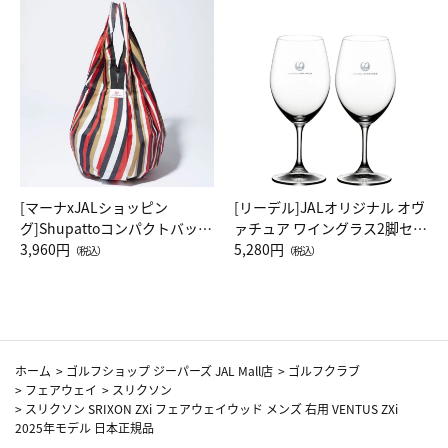
[マーナxJALショッピン
[リーデル]JALオリジナル オヴ
グ]Shupattoコンパクトバッグ
ァチュア ワイングラス2脚セッ
Drop JAL客室乗務員（LC）ス
3,960円
ト（レッドワイン）
5,280円
（税込）
（税込）
カーフ柄
ホーム
>
ゴルフショップ ジーパーズ JAL Mall店
>
ゴルフクラブ
>
フェアウェイ
>
スリクソン
>
スリクソン SRIXON ZXi フェアウェイウッド メンズ 右用 VENTUS ZXi
2025年モデル 日本正規品