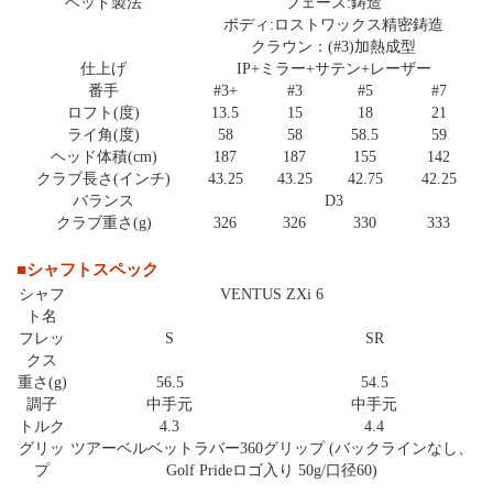
ヘッド製法
フェース:鋳造
ボディ:ロストワックス精密鋳造
クラウン：(#3)加熱成型
仕上げ
IP+ミラー+サテン+レーザー
番手
#3+
#3
#5
#7
ロフト(度)
13.5
15
18
21
ライ角(度)
58
58
58.5
59
ヘッド体積(cm)
187
187
155
142
クラブ長さ(インチ)
43.25
43.25
42.75
42.25
バランス
D3
クラブ重さ(g)
326
326
330
333
■シャフトスペック
シャフ
VENTUS ZXi 6
ト名
フレッ
S
SR
クス
重さ(g)
56.5
54.5
調子
中手元
中手元
トルク
4.3
4.4
グリッ
ツアーベルベットラバー360グリップ (バックラインなし、
プ
Golf Prideロゴ入り 50g/口径60)