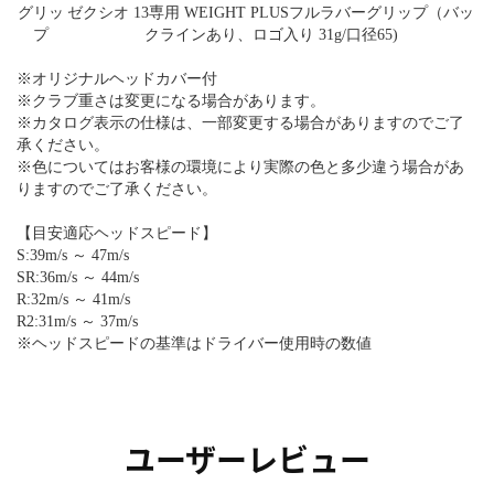
グリッ
ゼクシオ 13専用 WEIGHT PLUSフルラバーグリップ（バッ
プ
クラインあり、ロゴ入り 31g/口径65)
※オリジナルヘッドカバー付
※クラブ重さは変更になる場合があります。
※カタログ表示の仕様は、一部変更する場合がありますのでご了
承ください。
※色についてはお客様の環境により実際の色と多少違う場合があ
りますのでご了承ください。
【目安適応ヘッドスピード】
S:39m/s ～ 47m/s
SR:36m/s ～ 44m/s
R:32m/s ～ 41m/s
R2:31m/s ～ 37m/s
※ヘッドスピードの基準はドライバー使用時の数値
ユーザーレビュー