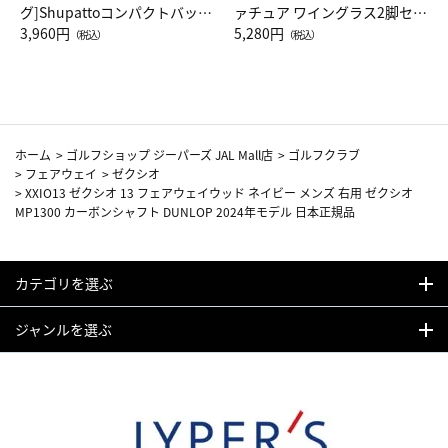
グ]Shupattoコンパクトバッグ
ァチュア ワイングラス2脚セッ
Drop JAL客室乗務員（LC）ス
3,960円
ト（レッドワイン）
5,280円
（税込）
（税込）
カーフ柄
ホーム
>
ゴルフショップ ジーパーズ JAL Mall店
>
ゴルフクラブ
>
フェアウェイ
>
ゼクシオ
>
XXIO13 ゼクシオ 13 フェアウェイウッド ネイビー メンズ 右用 ゼクシオ
MP1300 カーボンシャフト DUNLOP 2024年モデル 日本正規品
カテゴリを選ぶ
ジャンルを選ぶ