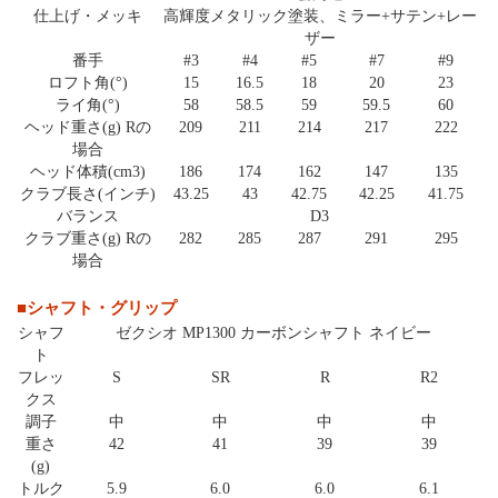
仕上げ・メッキ
高輝度メタリック塗装、ミラー+サテン+レー
ザー
番手
#3
#4
#5
#7
#9
ロフト角(°)
15
16.5
18
20
23
ライ角(°)
58
58.5
59
59.5
60
ヘッド重さ(g) Rの
209
211
214
217
222
場合
ヘッド体積(cm3)
186
174
162
147
135
クラブ長さ(インチ)
43.25
43
42.75
42.25
41.75
バランス
D3
クラブ重さ(g) Rの
282
285
287
291
295
場合
■シャフト・グリップ
シャフ
ゼクシオ MP1300 カーボンシャフト ネイビー
ト
フレッ
S
SR
R
R2
クス
調子
中
中
中
中
重さ
42
41
39
39
(g)
トルク
5.9
6.0
6.0
6.1