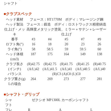
シャフト
■クラブスペック
ヘッド素材
フェース：HT1770M ボディ：マレージング鋼
ヘッド製法
フェース：鍛造 ボディ：ロストワックス精密鋳造
仕上げ・メッ
高輝度メタリック塗装、ミラー＋サテン＋レーザー
キ
仕上げ
番手
#3
#4
#5
#7
#9
ロフト角(°)
16
18
20
23
26
ライ角(°)
58
58.5
59
59.5
60
ヘッド体積
187
175
164
149
138
(cm3)
クラブ長さ
(R)42.75
(R)42.75
(R)41.75
(R)41.25
(R)40.75
(インチ)
(A/L)42
(A/L)41.5
(A/L)41
(A/L)40.5
(A/L)40
バランス
(R)C3 (A)C0 (L)C0
クラブ重さ(g)
264
269
273
277
281
Lの場合
■シャフト・グリップ
シャ
ゼクシオ MP1300L カーボンシャフト
フト
フレ
R
A
L