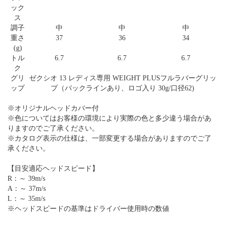
ック
ス
調子
中
中
中
重さ
37
36
34
(g)
トル
6.7
6.7
6.7
ク
グリ
ゼクシオ 13 レディス専用 WEIGHT PLUSフルラバーグリッ
ップ
プ（バックラインあり、ロゴ入り 30g/口径62)
※オリジナルヘッドカバー付
※色についてはお客様の環境により実際の色と多少違う場合があ
りますのでご了承ください。
※カタログ表示の仕様は、一部変更する場合がありますのでご了
承ください。
【目安適応ヘッドスピード】
R：～ 39m/s
A：～ 37m/s
L：～ 35m/s
※ヘッドスピードの基準はドライバー使用時の数値