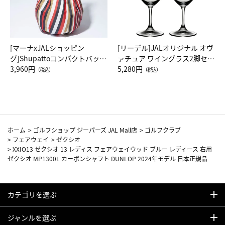
[マーナxJALショッピン
[リーデル]JALオリジナル オヴ
グ]Shupattoコンパクトバッグ
ァチュア ワイングラス2脚セッ
Drop JAL客室乗務員（LC）ス
3,960円
ト（レッドワイン）
5,280円
（税込）
（税込）
カーフ柄
ホーム
>
ゴルフショップ ジーパーズ JAL Mall店
>
ゴルフクラブ
>
フェアウェイ
>
ゼクシオ
>
XXIO13 ゼクシオ 13 レディス フェアウェイウッド ブルー レディース 右用
ゼクシオ MP1300L カーボンシャフト DUNLOP 2024年モデル 日本正規品
カテゴリを選ぶ
ジャンルを選ぶ