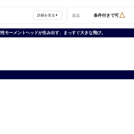
△
条件付きで可
返品
詳細を見る
▼
、高慣性モーメントヘッドが生み出す、まっすぐ大きな飛び。