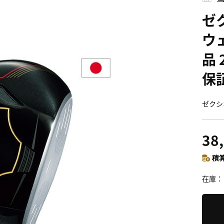
ゼク
ウェ
品 
保証
ゼクシオ
38
積算
在庫