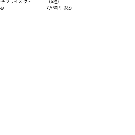
ッチフライス クル
（6種）
注半袖Ｔシャツ
7,560円
込）
（税込）