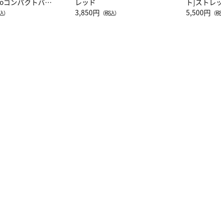
attoコンパクトバッ
レッド
ト]ストレ
JAL客室乗務員
3,850円
ーネック別
5,500円
込）
（税込）
（税
カーフ柄