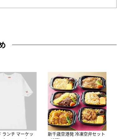
め
JAL特製
レー 200
10,800円
（
ド ランチ マーケッ
新千歳空港発 冷凍空弁セット