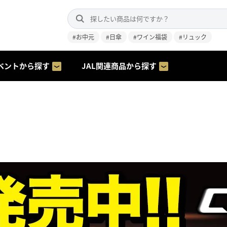
#お中元
#日傘
#ワイン福袋
#リュック
ベントから探す
JAL関連商品から探す