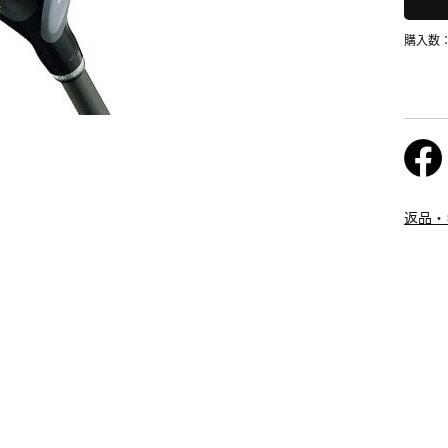
購入数
返品・