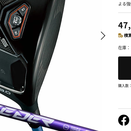
よる強
47
積算
在庫
購入数