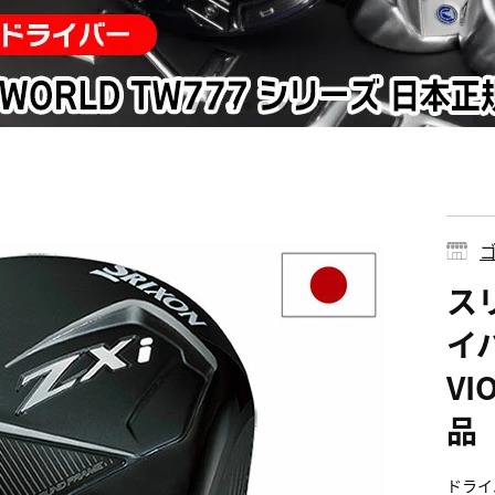
ゴ
スリ
イバ
VI
品
ドライ