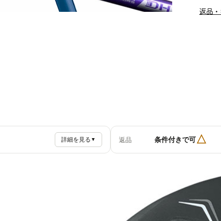
返品・
△
条件付きで可
返品
詳細を見る
▼