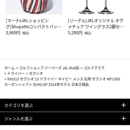
[マーナxJALショッピン
[リーデル]JALオリジナル オヴ
グ]Shupattoコンパクトバッグ
ァチュア ワイングラス2脚セッ
Drop JAL客室乗務員（LC）ス
3,960円
ト（レッドワイン）
5,280円
（税込）
（税込）
カーフ柄
ホーム
>
ゴルフショップ ジーパーズ JAL Mall店
>
ゴルフクラブ
>
ドライバー
>
ゼクシオ
>
XXIO13 ゼクシオ 13 ドライバー ネイビー メンズ 右用 ゼクシオ MP1300
カーボンシャフト DUNLOP 2024年モデル 日本正規品
カテゴリを選ぶ
ジャンルを選ぶ