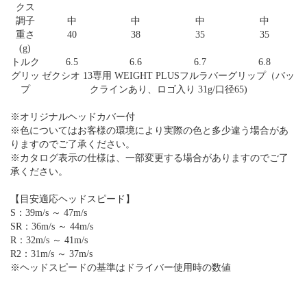
クス
調子
中
中
中
中
重さ
40
38
35
35
(g)
トルク
6.5
6.6
6.7
6.8
グリッ
ゼクシオ 13専用 WEIGHT PLUSフルラバーグリップ（バッ
プ
クラインあり、ロゴ入り 31g/口径65)
※オリジナルヘッドカバー付
※色についてはお客様の環境により実際の色と多少違う場合があ
りますのでご了承ください。
※カタログ表示の仕様は、一部変更する場合がありますのでご了
承ください。
【目安適応ヘッドスピード】
S：39m/s ～ 47m/s
SR：36m/s ～ 44m/s
R：32m/s ～ 41m/s
R2：31m/s ～ 37m/s
※ヘッドスピードの基準はドライバー使用時の数値