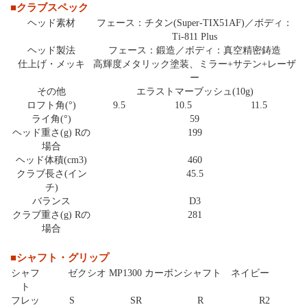
■クラブスペック
ヘッド素材
フェース：チタン(Super-TIX51AF)／ボディ：
Ti-811 Plus
ヘッド製法
フェース：鍛造／ボディ：真空精密鋳造
仕上げ・メッキ
高輝度メタリック塗装、ミラー+サテン+レーザ
ー
その他
エラストマーブッシュ(10g)
ロフト角(°)
9.5
10.5
11.5
ライ角(°)
59
ヘッド重さ(g) Rの
199
場合
ヘッド体積(cm3)
460
クラブ長さ(イン
45.5
チ)
バランス
D3
クラブ重さ(g) Rの
281
場合
■シャフト・グリップ
シャフ
ゼクシオ MP1300 カーボンシャフト ネイビー
ト
フレッ
S
SR
R
R2