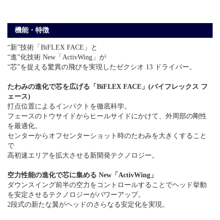
機能・特徴
“新”技術「BiFLEX FACE」と
“進”化技術 New「ActivWing」が
“芯”を捉える驚異の飛びを実現したゼクシオ 13 ドライバー。
たわみの進化で芯を広げる「BiFLEX FACE」(バイフレックス フ
ェース)
打点位置によるインパクトを徹底科学。
フェースのトウサイドからヒールサイドにかけて、外周部の剛性
を最適化。
センターからオフセンターショット時のたわみを大きくすること
で
高初速エリアを拡大させる新開発テクノロジー。
空力性能の進化で芯に集める New「ActivWing」
ダウンスイング前半の空力をコントロールすることでヘッド挙動
を安定させるテクノロジーがパワーアップ。
2段式の新たな翼がヘッドのさらなる安定化を実現。