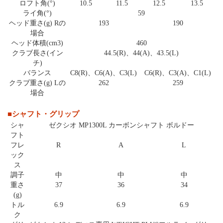
ロフト角(°)
10.5
11.5
12.5
13.5
ライ角(°)
59
ヘッド重さ(g) Rの
193
190
場合
ヘッド体積(cm3)
460
クラブ長さ(イン
44.5(R)、44(A)、43.5(L)
チ)
バランス
C8(R)、C6(A)、C3(L)
C6(R)、C3(A)、C1(L)
クラブ重さ(g) Lの
262
259
場合
■シャフト・グリップ
シャ
ゼクシオ MP1300L カーボンシャフト ボルドー
フト
フレ
R
A
L
ック
ス
調子
中
中
中
重さ
37
36
34
(g)
トル
6.9
6.9
6.9
ク