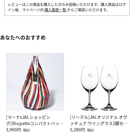
レビューはこの商品を購入した方のみ投稿いただけます。購入商品はログ
イン後、マイページ内
購入履歴一覧
からご確認いただけます。
あなたへのおすすめ
[マーナxJALショッピン
[リーデル]JALオリジナル オヴ
グ]Shupattoコンパクトバッグ
ァチュア ワイングラス2脚セッ
Drop JAL客室乗務員（LC）ス
3,960円
ト（レッドワイン）
5,280円
（税込）
（税込）