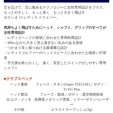
芯を広げて、芯に集めるテクノロジーに女性専用設計をプラス。
もっとやさしく、もっと高く、もっと大きく飛ばす
ゼクシオ 13 レディス ドライバー。
気持ちよく飛ばすためにヘッド、シャフト、グリップのすべてが
女性専用設計
・レディスヘッドの形状に合わせた専用肉厚設計
・460ccながら大きく見え過ぎない丸みのある形状
・つかまり良く振りぬける最適重心設計
・レディスゴルファーのヘッドスピードに合わせた心地良い打球
音
・手元側を軟らかくし、速く、安定したスイングがしやすい専用
シャフト
■クラブスペック
ヘッド素材
フェース：チタン(Super-TIX51AF)／ボディ：
Ti-811 Plus
ヘッド製法
フェース：鍛造／ボディ：真空精密鋳造
仕上げ・メッキ
高輝度メタリック塗装、ミラー+サテン+レーザ
ー
その他
エラストマーブッシュ(3g)