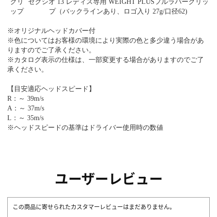
グリ
ゼクシオ 13 レディス専用 WEIGHT PLUSフルラバーグリッ
ップ
プ（バックラインあり、ロゴ入り 27g/口径62)
※オリジナルヘッドカバー付
※色についてはお客様の環境により実際の色と多少違う場合があ
りますのでご了承ください。
※カタログ表示の仕様は、一部変更する場合がありますのでご了
承ください。
【目安適応ヘッドスピード】
R：～ 39m/s
A：～ 37m/s
L：～ 35m/s
※ヘッドスピードの基準はドライバー使用時の数値
ユーザーレビュー
この商品に寄せられたカスタマーレビューはまだありません。