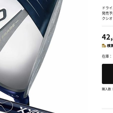
ドライ
発売予
クシオ
42
積算
在庫
購入数