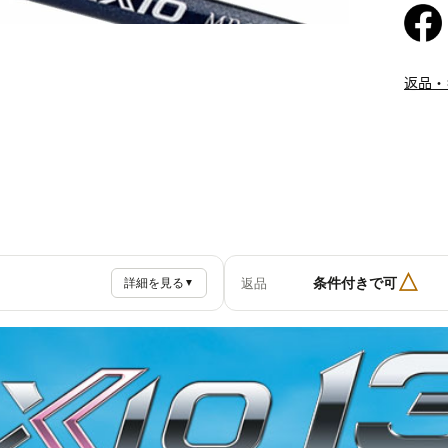
返品・
△
条件付きで可
返品
詳細を見る
▼