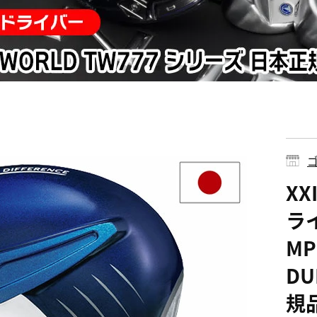
ゴ
XX
ラ
M
DU
規