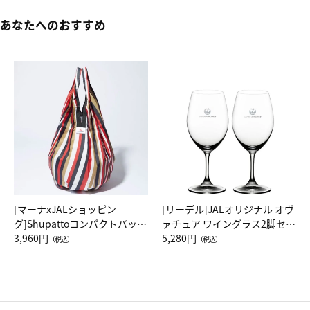
あなたへのおすすめ
[マーナxJALショッピン
[リーデル]JALオリジナル オヴ
グ]Shupattoコンパクトバッグ
ァチュア ワイングラス2脚セッ
Drop JAL客室乗務員（LC）ス
3,960円
ト（レッドワイン）
5,280円
（税込）
（税込）
カーフ柄