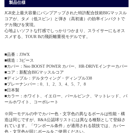
製品仕様
JGR史上最大容量にパンプアップされた特許配合技術BIGマッスル
コアが、タメ（低スピン）と弾き（高初速）の効率インパクトで
デカ飛びを実現。
心地よいソフトな打感でしっかりつかまり、スライサーにもオス
スメする、TOUR Bの飛距離重視モデルです。
■品番：J3WX
■構造：3ピース
■カバー：Neo BOOST POWER カバー、HR-DRIVEインナーカバー
■コア：新配合BIGマッスルコア
■ディンプル：デルタウィング・ディンプル338
■プレーナンバー：0、1、2、3、4、5、7、8
■日本製
■カラー：ホワイト、イエロー、パールピンク、マットレッド、パ
ールホワイト、コーポレート
※同一モデルの中でカバー色・文字色の異なるボールは性能・構
造は同じですが、R&A公認球リストには異なる種類として登録さ
れています。「ワンボール条件」が適用される競技では、カバー
色・文字色が同じボールをご使用ください。