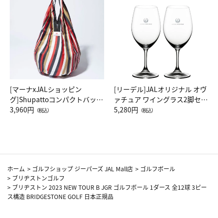
[マーナxJALショッピン
[リーデル]JALオリジナル オヴ
グ]Shupattoコンパクトバッグ
ァチュア ワイングラス2脚セッ
Drop JAL客室乗務員（LC）ス
3,960円
ト（レッドワイン）
5,280円
（税込）
（税込）
カーフ柄
ホーム
>
ゴルフショップ ジーパーズ JAL Mall店
>
ゴルフボール
>
ブリヂストンゴルフ
>
ブリヂストン 2023 NEW TOUR B JGR ゴルフボール 1ダース 全12球 3ピー
ス構造 BRIDGESTONE GOLF 日本正規品