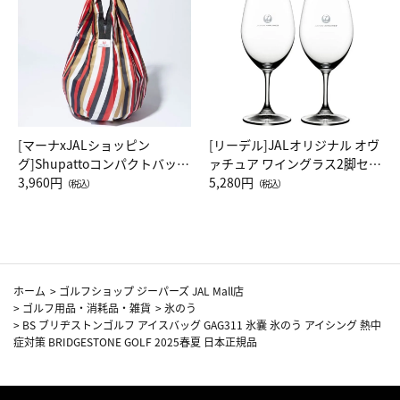
[マーナxJALショッピン
[リーデル]JALオリジナル オヴ
グ]Shupattoコンパクトバッグ
ァチュア ワイングラス2脚セッ
Drop JAL客室乗務員（LC）ス
3,960円
ト（レッドワイン）
5,280円
（税込）
（税込）
カーフ柄
ホーム
>
ゴルフショップ ジーパーズ JAL Mall店
>
ゴルフ用品・消耗品・雑貨
>
氷のう
>
BS ブリヂストンゴルフ アイスバッグ GAG311 氷嚢 氷のう アイシング 熱中
症対策 BRIDGESTONE GOLF 2025春夏 日本正規品