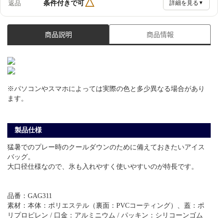
△
条件付きで可
返品
詳細を見る
▼
商品説明
商品情報
※パソコンやスマホによっては実際の色と多少異なる場合があり
ます。
製品仕様
猛暑でのプレー時のクールダウンのために備えておきたいアイス
バッグ。
大口径仕様なので、氷も入れやすく使いやすいのが特長です。
品番：GAG311
素材：本体：ポリエステル（裏面：PVCコーティング）、蓋：ポ
リプロピレン / 口金：アルミニウム / パッキン：シリコーンゴム