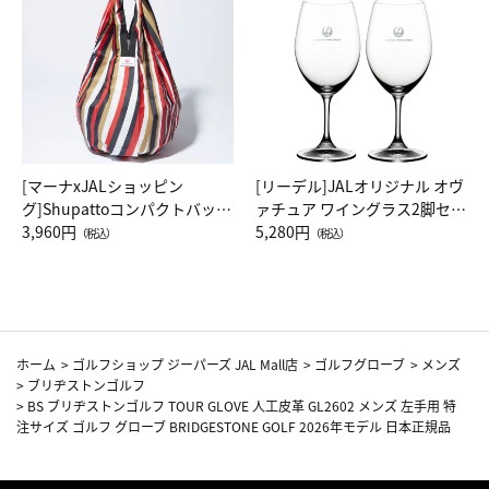
[マーナxJALショッピン
[リーデル]JALオリジナル オヴ
グ]Shupattoコンパクトバッグ
ァチュア ワイングラス2脚セッ
Drop JAL客室乗務員（LC）ス
3,960円
ト（レッドワイン）
5,280円
（税込）
（税込）
カーフ柄
ホーム
>
ゴルフショップ ジーパーズ JAL Mall店
>
ゴルフグローブ
>
メンズ
>
ブリヂストンゴルフ
>
BS ブリヂストンゴルフ TOUR GLOVE 人工皮革 GL2602 メンズ 左手用 特
注サイズ ゴルフ グローブ BRIDGESTONE GOLF 2026年モデル 日本正規品