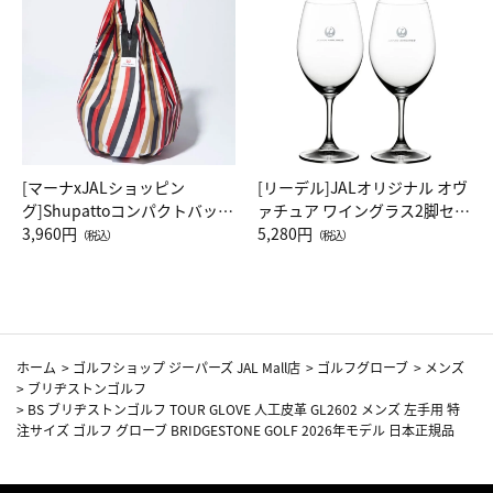
[マーナxJALショッピン
[リーデル]JALオリジナル オヴ
グ]Shupattoコンパクトバッグ
ァチュア ワイングラス2脚セッ
Drop JAL客室乗務員（LC）ス
3,960円
ト（レッドワイン）
5,280円
（税込）
（税込）
カーフ柄
ホーム
>
ゴルフショップ ジーパーズ JAL Mall店
>
ゴルフグローブ
>
メンズ
>
ブリヂストンゴルフ
>
BS ブリヂストンゴルフ TOUR GLOVE 人工皮革 GL2602 メンズ 左手用 特
注サイズ ゴルフ グローブ BRIDGESTONE GOLF 2026年モデル 日本正規品