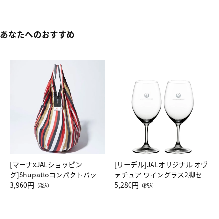
あなたへのおすすめ
[マーナxJALショッピン
[リーデル]JALオリジナル オヴ
グ]Shupattoコンパクトバッグ
ァチュア ワイングラス2脚セッ
Drop JAL客室乗務員（LC）ス
3,960円
ト（レッドワイン）
5,280円
（税込）
（税込）
カーフ柄