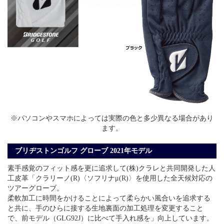
※パソコンやスマホによっては実際の色と多少異なる場合があり
ます。
ブリヂストンゴルフ グローブ 2021年モデル
素手感覚のフィット感を更に追求して(株)クラレと共同開発した人
工皮革「クラリーノ(R)〈ソフリナμ(R)〉を使用した全天候対応の
ツアーグローブ。
柔軟加工に時間をかけることによって柔らかい風合いを追求する
と共に、手のひらに接する生地裏面の加工処理を変更すること
で、前モデル（GLG92J）に比べて手入れ感を」向上しています。