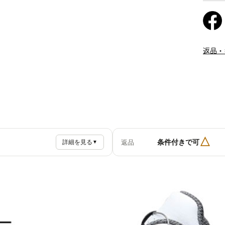
返品・
△
条件付きで可
返品
詳細を見る
▼