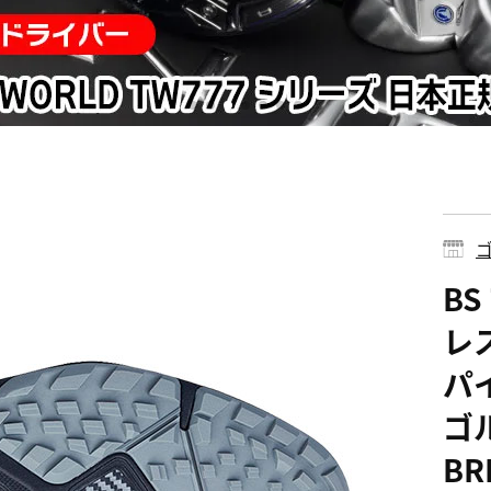
ゴ
B
レ
パ
ゴ
BR