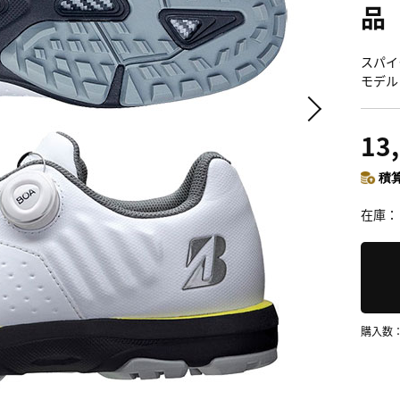
品
スパイ
モデル
13
積算
在庫
購入数