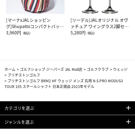
[マーナxJALショッピン
[リーデル]JALオリジナル オヴ
グ]Shupattoコンパクトバッグ
ァチュア ワイングラス2脚セッ
Drop JAL客室乗務員（LC）ス
3,960円
ト（レッドワイン）
5,280円
（税込）
（税込）
カーフ柄
ホーム
>
ゴルフショップ ジーパーズ JAL Mall店
>
ゴルフクラブ
>
ウェッジ
>
ブリヂストンゴルフ
>
ブリヂストンゴルフ BRM2 HF ウェッジ メンズ 右用 N.S.PRO MODUS3
TOUR 105 スチールシャフト 日本正規品 2023年モデル
カテゴリを選ぶ
ジャンルを選ぶ