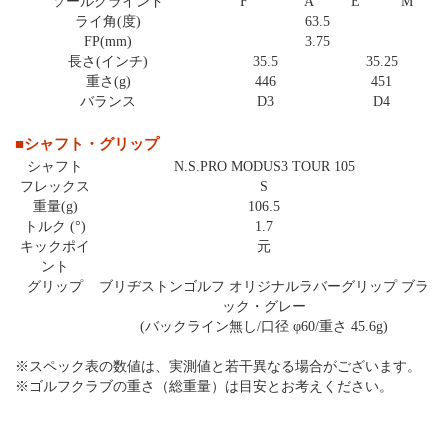
ソールグラインド
F
A
E
M
ライ角(度)
63.5
FP(mm)
3.75
長さ(インチ)
35.5
35.25
重さ(g)
446
451
バランス
D3
D4
■シャフト・グリップ
シャフト
N.S.PRO MODUS3 TOUR 105
フレックス
S
重量(g)
106.5
トルク (°)
1.7
キックポイ
元
ント
グリップ
ブリヂストンゴルフ オリジナルラバーグリップ ブラ
ック・グレー
(バックライン無し/口径 φ60/重さ 45.6g)
※スペック表の数値は、実測値と若干異なる場合がございます。
※ゴルフクラブの重さ（総重量）は目安とお考えください。