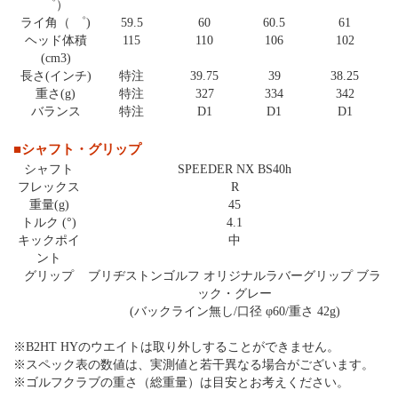
゜）
ライ角（ ゜)
59.5
60
60.5
61
ヘッド体積
115
110
106
102
(cm3)
長さ(インチ)
特注
39.75
39
38.25
重さ(g)
特注
327
334
342
バランス
特注
D1
D1
D1
■シャフト・グリップ
シャフト
SPEEDER NX BS40h
フレックス
R
重量(g)
45
トルク (°)
4.1
キックポイ
中
ント
グリップ
ブリヂストンゴルフ オリジナルラバーグリップ ブラ
ック・グレー
(バックライン無し/口径 φ60/重さ 42g)
※B2HT HYのウエイトは取り外しすることができません。
※スペック表の数値は、実測値と若干異なる場合がございます。
※ゴルフクラブの重さ（総重量）は目安とお考えください。