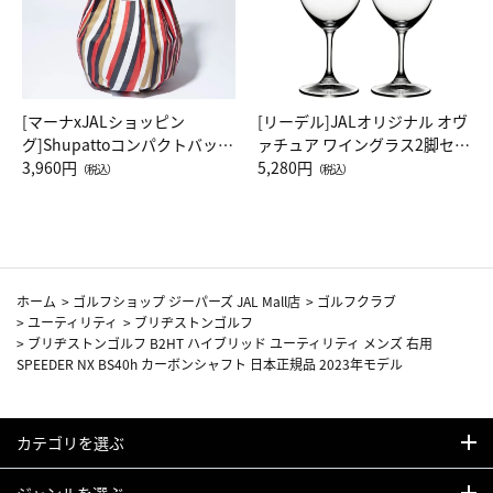
[マーナxJALショッピン
[リーデル]JALオリジナル オヴ
グ]Shupattoコンパクトバッグ
ァチュア ワイングラス2脚セッ
Drop JAL客室乗務員（LC）ス
3,960円
ト（レッドワイン）
5,280円
（税込）
（税込）
カーフ柄
ホーム
>
ゴルフショップ ジーパーズ JAL Mall店
>
ゴルフクラブ
>
ユーティリティ
>
ブリヂストンゴルフ
>
ブリヂストンゴルフ B2HT ハイブリッド ユーティリティ メンズ 右用
SPEEDER NX BS40h カーボンシャフト 日本正規品 2023年モデル
カテゴリを選ぶ
ジャンルを選ぶ