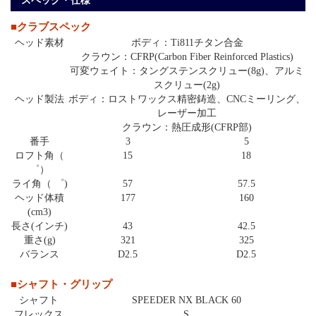
スペック・仕様
■クラブスペック
ヘッド素材
ボディ：Ti811チタン合金
クラウン：CFRP(Carbon Fiber Reinforced Plastics)
可変ウェイト：タングステンスクリュー(8g)、アルミ
スクリュー(2g)
ヘッド製法
ボディ：ロストワックス精密鋳造、CNCミーリング、
レーザー加工
クラウン：熱圧成形(CFRP部)
番手
3
5
ロフト角（
15
18
゜）
ライ角（ ゜)
57
57.5
ヘッド体積
177
160
(cm3)
長さ(インチ)
43
42.5
重さ(g)
321
325
バランス
D2.5
D2.5
■シャフト・グリップ
シャフト
SPEEDER NX BLACK 60
フレックス
S