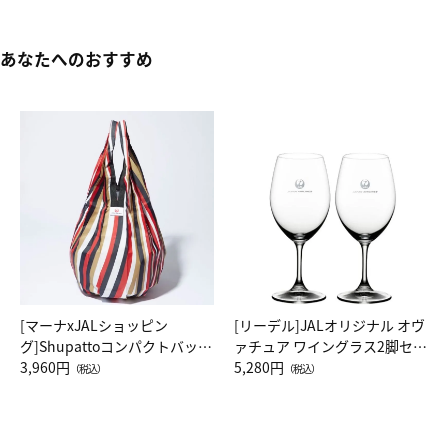
あなたへのおすすめ
[マーナxJALショッピン
[リーデル]JALオリジナル オヴ
グ]Shupattoコンパクトバッグ
ァチュア ワイングラス2脚セッ
Drop JAL客室乗務員（LC）ス
3,960円
ト（レッドワイン）
5,280円
（税込）
（税込）
カーフ柄