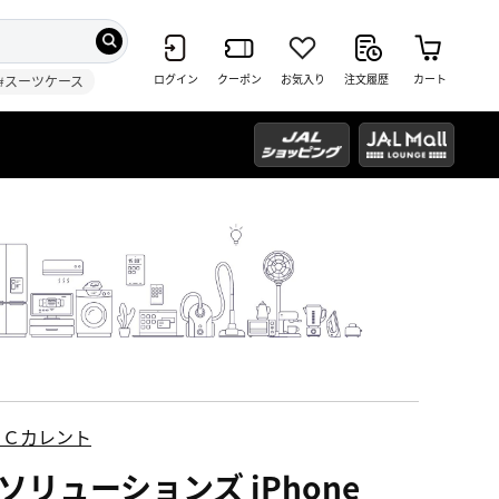
ログイン
クーポン
お気入り
注文履歴
カート
#スーツケース
ＥＣカレント
ソリューションズ iPhone