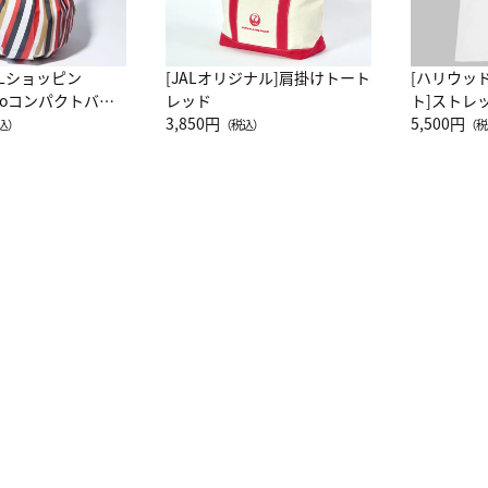
ALショッピン
[JALオリジナル]肩掛けトート
[ハリウッ
attoコンパクトバッ
レッド
ト]ストレ
JAL客室乗務員
3,850円
ーネック別
5,500円
込）
（税込）
（税
カーフ柄