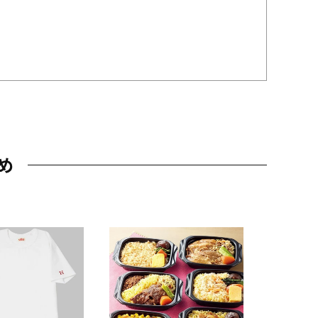
め
JAL特製
レー 200
10,800円
（