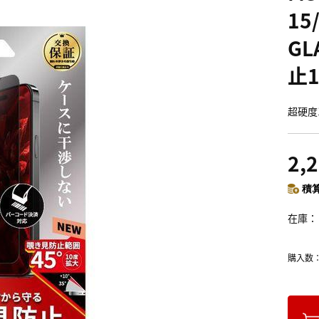
15
GL
止1
超硬度
2,
積算
在庫
購入数