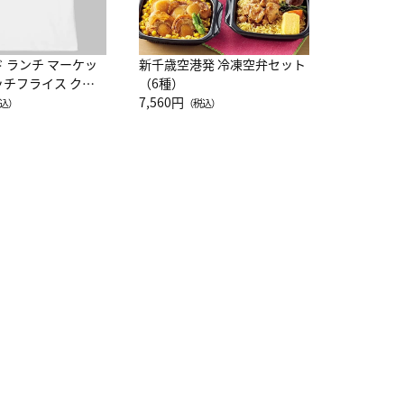
ド ランチ マーケッ
新千歳空港発 冷凍空弁セット
ッチフライス クル
（6種）
注半袖Ｔシャツ
7,560円
込）
（税込）