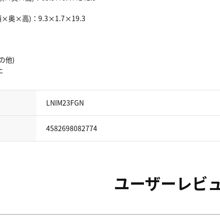
奥×高)：9.3×1.7×19.3
の他)
止
LNIM23FGN
4582698082774
ユーザーレビ