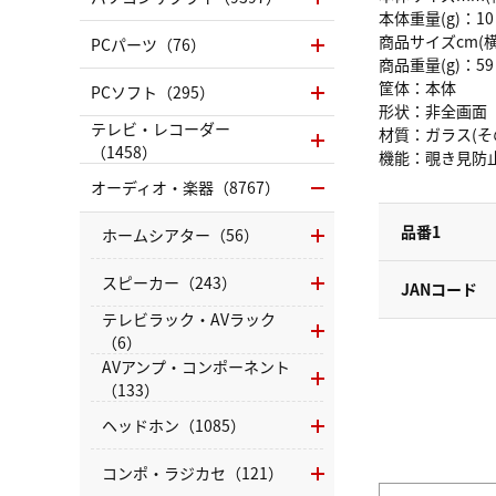
本体重量(g)：10
商品サイズcm(横×
PCパーツ（76）
商品重量(g)：59
筐体：本体
PCソフト（295）
形状：非全画面
テレビ・レコーダー
材質：ガラス(そ
（1458）
機能：覗き見防
オーディオ・楽器（8767）
品番1
ホームシアター（56）
スピーカー（243）
JANコード
テレビラック・AVラック
（6）
AVアンプ・コンポーネント
（133）
ヘッドホン（1085）
コンポ・ラジカセ（121）