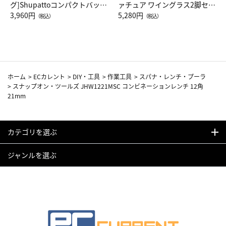
グ]Shupattoコンパクトバッグ
ァチュア ワイングラス2脚セッ
Drop JAL客室乗務員（LC）ス
3,960円
ト（レッドワイン）
5,280円
（税込）
（税込）
カーフ柄
ホーム
>
ECカレント
>
DIY・工具
>
作業工具
>
スパナ・レンチ・プーラ
>
スナップオン・ツールズ JHW1221MSC コンビネーションレンチ 12角
21mm
カテゴリを選ぶ
ジャンルを選ぶ