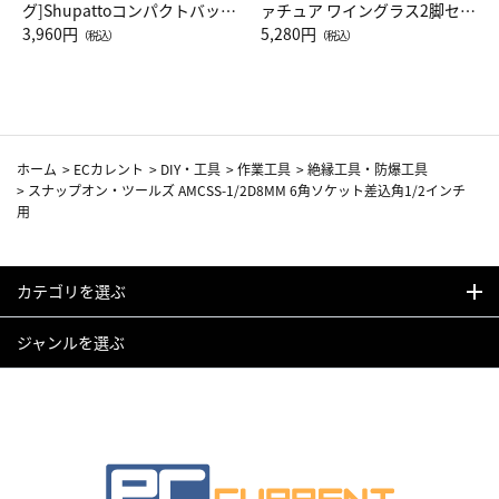
グ]Shupattoコンパクトバッグ
ァチュア ワイングラス2脚セッ
Drop JAL客室乗務員（LC）ス
3,960円
ト（レッドワイン）
5,280円
（税込）
（税込）
カーフ柄
ホーム
>
ECカレント
>
DIY・工具
>
作業工具
>
絶縁工具・防爆工具
>
スナップオン・ツールズ AMCSS-1/2D8MM 6角ソケット差込角1/2インチ
用
カテゴリを選ぶ
ジャンルを選ぶ