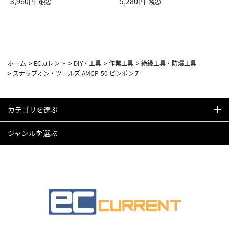
Drop JAL客室乗務員（LC）ス
3,960円
ト（レッドワイン）
5,280円
（税込）
（税込）
カーフ柄
ホーム
>
ECカレント
>
DIY・工具
>
作業工具
>
絶縁工具・防爆工具
>
スナップオン・ツールズ AMCP-50 ピンポンチ
カテゴリを選ぶ
ジャンルを選ぶ