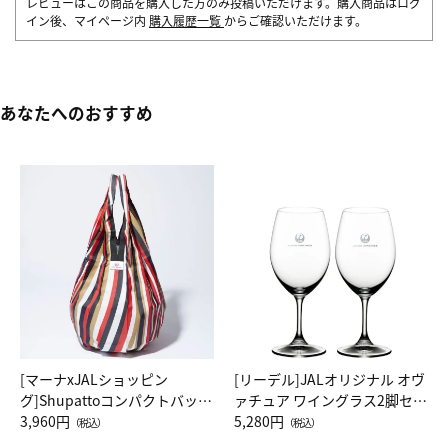
レビューはこの商品を購入した方のみ投稿いただけます。購入商品はログ
イン後、マイページ内
購入履歴一覧
からご確認いただけます。
あなたへのおすすめ
[マーナxJALショッピン
[リーデル]JALオリジナル オヴ
グ]Shupattoコンパクトバッグ
ァチュア ワイングラス2脚セッ
Drop JAL客室乗務員（LC）ス
3,960円
ト（レッドワイン）
5,280円
（税込）
（税込）
カーフ柄