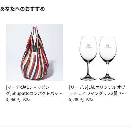
あなたへのおすすめ
[マーナxJALショッピン
[リーデル]JALオリジナル オヴ
グ]Shupattoコンパクトバッグ
ァチュア ワイングラス2脚セッ
Drop JAL客室乗務員（LC）ス
3,960円
ト（レッドワイン）
5,280円
（税込）
（税込）
カーフ柄