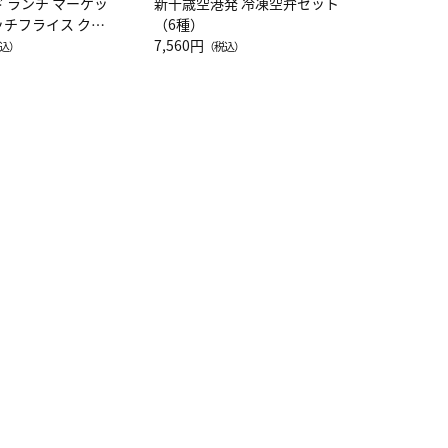
ド ランチ マーケッ
新千歳空港発 冷凍空弁セット
ッチフライス クル
（6種）
注半袖Ｔシャツ
7,560円
込）
（税込）