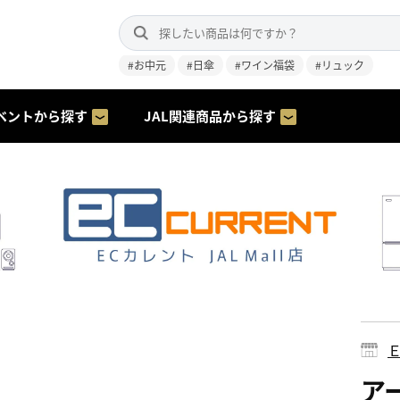
#お中元
#日傘
#ワイン福袋
#リュック
ベントから探す
JAL関連商品から探す
ア