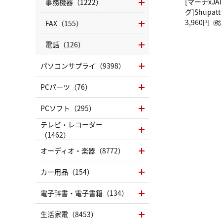
[マーナxJ
事務機器（1222）
グ]Shup
グ Drop 
3,960円
FAX（155）
（税
（LC）ス
電話（126）
パソコンサプライ（9398）
PCパーツ（76）
PCソフト（295）
テレビ・レコーダー
（1462）
オーディオ・楽器（8772）
カー用品（154）
電子辞書・電子書籍（134）
生活家電（8453）