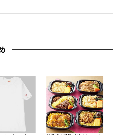
め
JAL特製
レー 200
10,800円
（