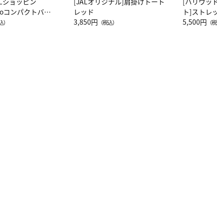
ALショッピン
[JALオリジナル]肩掛けトート
[ハリウッ
attoコンパクトバッ
レッド
ト]ストレ
JAL客室乗務員
3,850円
ーネック別
5,500円
込）
（税込）
（税
カーフ柄