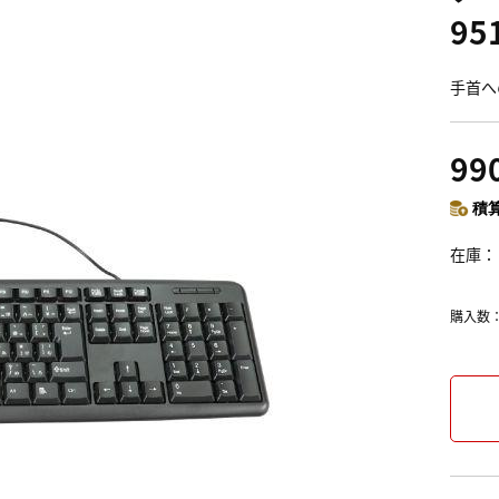
95
手首へ
99
積算
在庫
購入数