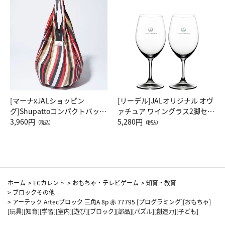
[マーナxJALショッピン
[リーデル]JALオリジナル オヴ
グ]Shupattoコンパクトバッグ
ァチュア ワイングラス2脚セッ
Drop JAL客室乗務員（LC）ス
3,960円
ト（レッドワイン）
5,280円
（税込）
（税込）
カーフ柄
ホーム
>
ECカレント
>
おもちゃ・テレビゲーム
>
知育・教育
>
ブロックその他
>
アーテック Artecブロック 三角A 8p 赤 77795 [プログラミング][おもちゃ]
[玩具][知育][学習][室内][遊び][ブロック][部品][パズル][創造力][子ども]