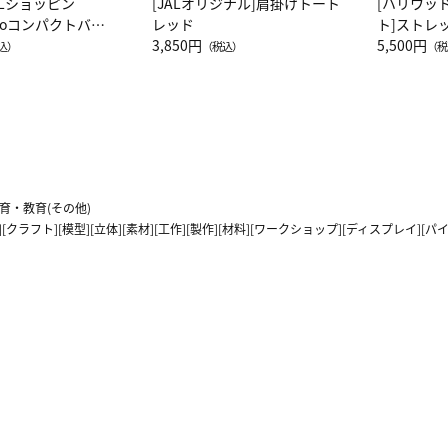
ALショッピン
[JALオリジナル]肩掛けトート
[ハリウッ
attoコンパクトバッ
レッド
ト]ストレ
JAL客室乗務員
3,850円
ーネック別
5,500円
込）
（税込）
（税
カーフ柄
育・教育(その他)
[クラフト][模型][立体][素材][工作][製作][材料][ワークショップ][ディスプレイ][パイ