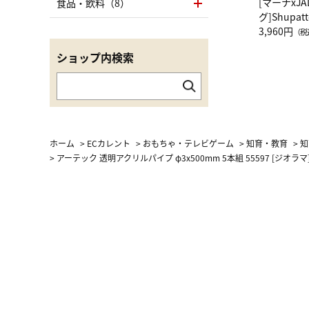
[マーナxJ
食品・飲料（8）
グ]Shup
グ Drop 
3,960円
（税
（LC）ス
ショップ内検索
ホーム
>
ECカレント
>
おもちゃ・テレビゲーム
>
知育・教育
>
知
>
アーテック 透明アクリルパイプ φ3x500mm 5本組 55597 [ジオラマ]