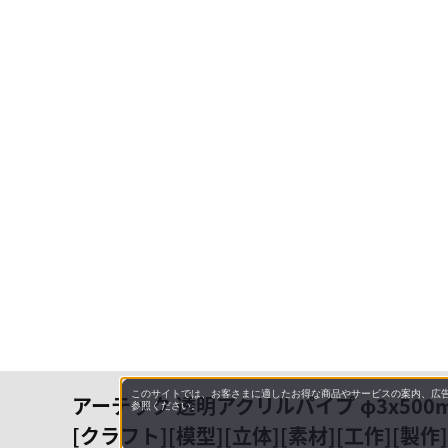
このサイトでは、お客さまに適したお得な商品やサービスの案内、広告
アーテック 透明アクリルパイプ φ3x500mm
参照ください。
[クラフト][模型][立体][素材][工作][製