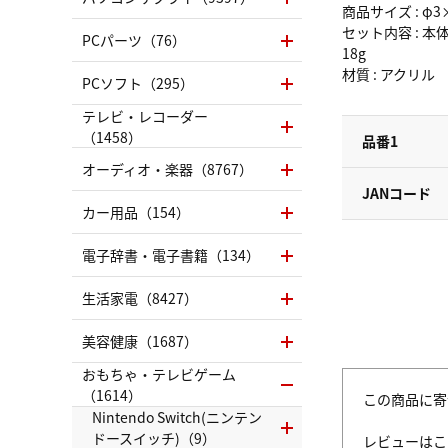
商品サイズ : φ3
セット内容 : 本
PCパーツ（76）
18g
材質 : アクリル
PCソフト（295）
テレビ・レコーダー
（1458）
品番1
オーディオ・楽器（8767）
JANコード
カー用品（154）
電子辞書・電子書籍（134）
生活家電（8427）
美容健康（1687）
おもちゃ・テレビゲーム
（1614）
この商品に寄
Nintendo Switch(ニンテン
ドースイッチ)（9）
レビューはこ