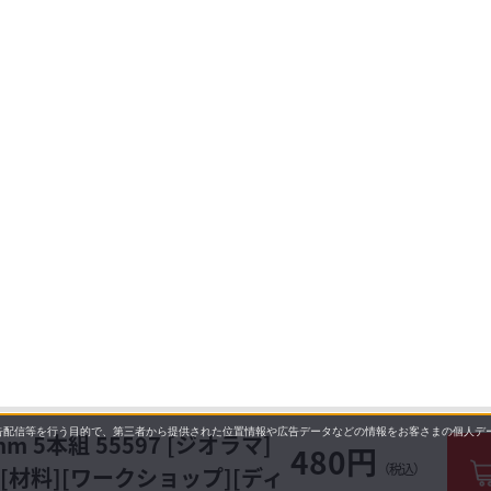
配信等を行う目的で、第三者から提供された位置情報や広告データなどの情報をお客さまの個人デー
 5本組 55597 [ジオラマ]
480円
（税込）
作][材料][ワークショップ][ディ