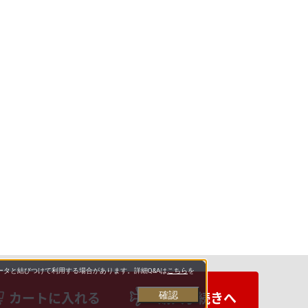
タと結びつけて利用する場合があります。詳細Q&Aは
こちら
を
カートに入れる
購入手続きへ
確認