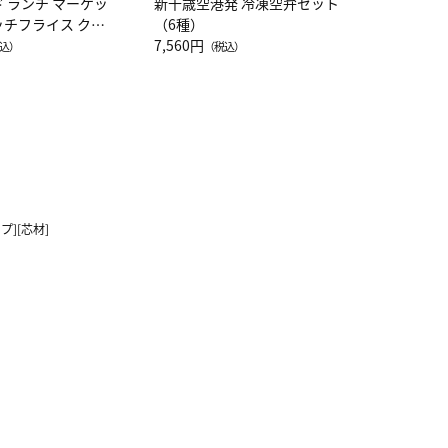
ド ランチ マーケッ
新千歳空港発 冷凍空弁セット
ッチフライス クル
（6種）
注半袖Ｔシャツ
7,560円
込）
（税込）
プ][芯材]