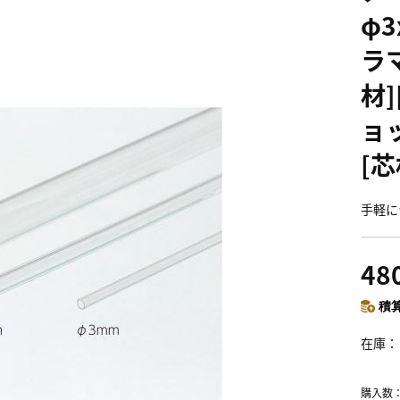
φ3
ラマ
材]
ョ
[芯
手軽に
48
積算
在庫
購入数