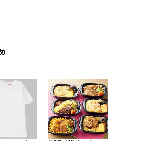
め
JAL特製
レー 200
10,800円
（