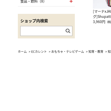
食品・飲料（8）
[マーナxJ
グ]Shup
ショップ内検索
グ Drop 
3,960円
（税
（LC）ス
ホーム
>
ECカレント
>
おもちゃ・テレビゲーム
>
知育・教育
>
知