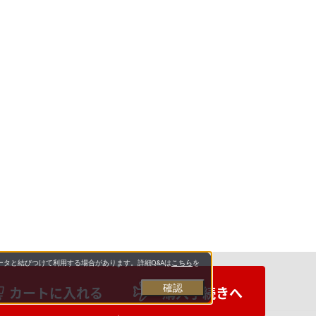
タと結びつけて利用する場合があります。詳細Q&Aは
こちら
を
確認
カートに入れる
購入手続きへ