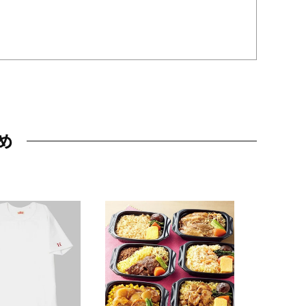
め
JAL特製
レー 200
10,800円
（