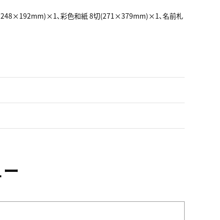
48×192mm)×1､彩色和紙 8切(271×379mm)×1､名前札
ュー