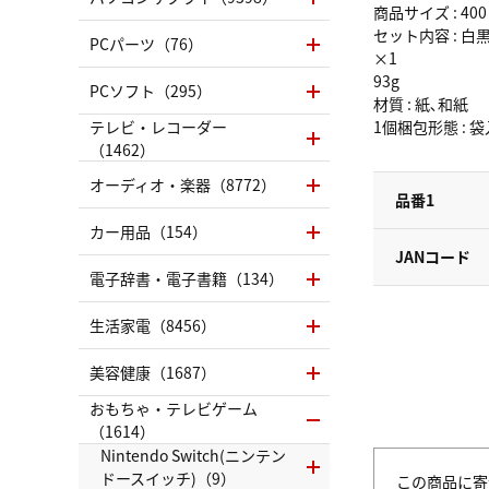
商品サイズ : 40
セット内容 : 白
PCパーツ（76）
×1
93g
PCソフト（295）
材質 : 紙､和紙
テレビ・レコーダー
1個梱包形態 : 袋
（1462）
オーディオ・楽器（8772）
品番1
カー用品（154）
JANコード
電子辞書・電子書籍（134）
生活家電（8456）
美容健康（1687）
おもちゃ・テレビゲーム
（1614）
Nintendo Switch(ニンテン
ドースイッチ)（9）
この商品に寄