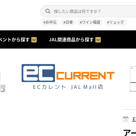
#お中元
#日傘
#ワイン福袋
#リュック
ベントから探す
JAL関連商品から探す
ア