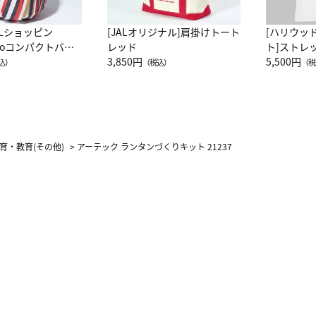
ALショッピン
[JALオリジナル]肩掛けトート
[ハリウッ
attoコンパクトバッ
レッド
ト]ストレ
JAL客室乗務員
3,850円
ーネック別
5,500円
込）
（税込）
（税
カーフ柄
育・教育(その他)
>
アーテック ランタンづくりキット 21237