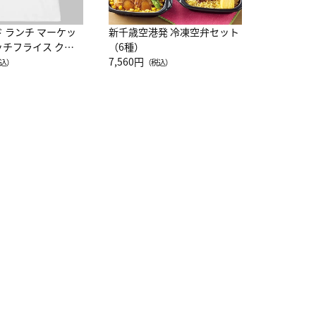
ド ランチ マーケッ
新千歳空港発 冷凍空弁セット
ッチフライス クル
（6種）
注半袖Ｔシャツ
7,560円
込）
（税込）