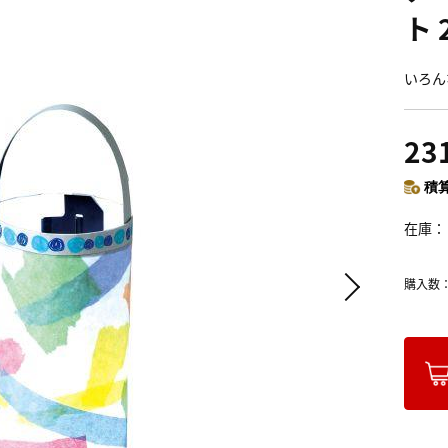
ト 
いろん
23
積算
在庫
購入数