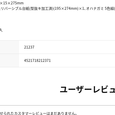
0×15×275mm
黒リバーシブル台紙(型抜キ加工済)(195×274mm)×1､オハナガミ 5色組(2
入
21237
4521718212371
ユーザーレビ
せられたカスタマーレビューはまだありません。