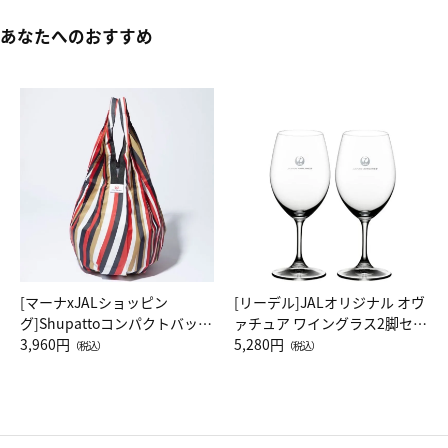
あなたへのおすすめ
[マーナxJALショッピン
[リーデル]JALオリジナル オヴ
グ]Shupattoコンパクトバッグ
ァチュア ワイングラス2脚セッ
Drop JAL客室乗務員（LC）ス
3,960円
ト（レッドワイン）
5,280円
（税込）
（税込）
カーフ柄