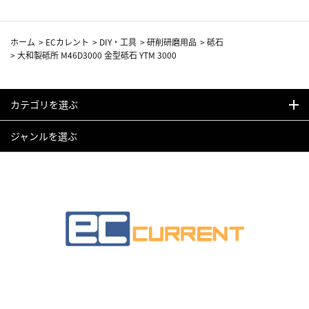
ホーム
>
ECカレント
>
DIY・工具
>
研削研磨用品
>
砥石
>
大和製砥所 M46D3000 金型砥石 YTM 3000
カテゴリを選ぶ
ジャンルを選ぶ