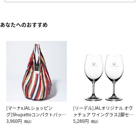
あなたへのおすすめ
[マーナxJALショッピン
[リーデル]JALオリジナル オヴ
グ]Shupattoコンパクトバッグ
ァチュア ワイングラス2脚セッ
Drop JAL客室乗務員（LC）ス
3,960円
ト（レッドワイン）
5,280円
（税込）
（税込）
カーフ柄