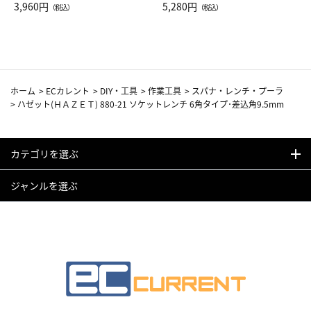
Drop JAL客室乗務員（LC）ス
3,960円
ト（レッドワイン）
5,280円
（税込）
（税込）
カーフ柄
ホーム
>
ECカレント
>
DIY・工具
>
作業工具
>
スパナ・レンチ・プーラ
>
ハゼット(ＨＡＺＥＴ) 880-21 ソケットレンチ 6角タイプ･差込角9.5mm
カテゴリを選ぶ
ジャンルを選ぶ