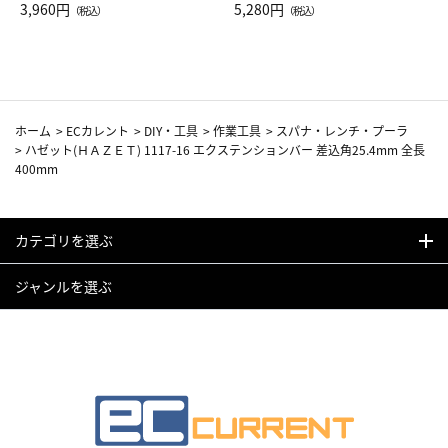
Drop JAL客室乗務員（LC）ス
3,960円
ト（レッドワイン）
5,280円
（税込）
（税込）
カーフ柄
ホーム
>
ECカレント
>
DIY・工具
>
作業工具
>
スパナ・レンチ・プーラ
>
ハゼット(ＨＡＺＥＴ) 1117-16 エクステンションバー 差込角25.4mm 全長
400mm
カテゴリを選ぶ
ジャンルを選ぶ