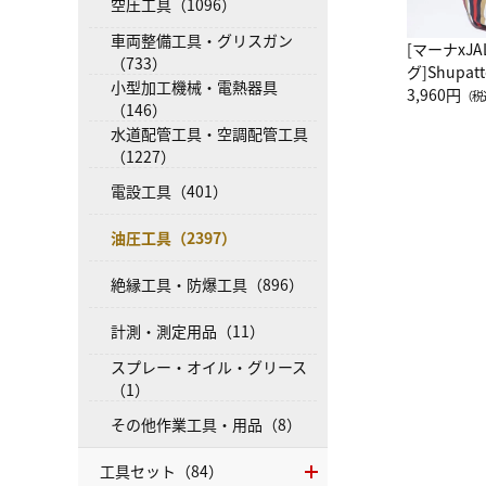
空圧工具（1096）
車両整備工具・グリスガン
[マーナxJ
（733）
グ]Shup
小型加工機械・電熱器具
グ Drop 
3,960円
（税
（146）
（LC）ス
水道配管工具・空調配管工具
（1227）
電設工具（401）
油圧工具（2397）
絶縁工具・防爆工具（896）
計測・測定用品（11）
スプレー・オイル・グリース
（1）
その他作業工具・用品（8）
工具セット（84）