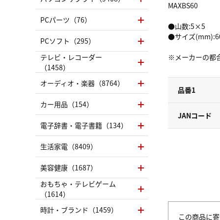
MAXBS60
PCパーツ（76）
●山数:5×5
●サイズ(mm):6
PCソフト（295）
テレビ・レコーダー
※メーカーの都
（1458）
オーディオ・楽器（8764）
品番1
カー用品（154）
JANコード
電子辞書・電子書籍（134）
生活家電（8409）
美容健康（1687）
おもちゃ・テレビゲーム
（1614）
時計・ブランド（1459）
この商品に寄