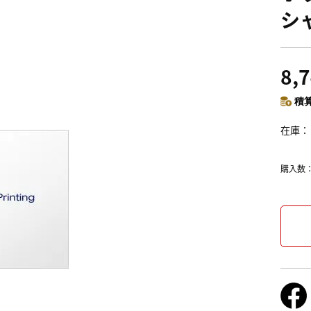
シャ
8,
積算
在庫
購入数