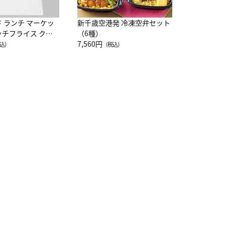
ド ランチ マーケッ
新千歳空港発 冷凍空弁セット
ッチフライス クル
（6種）
注半袖Ｔシャツ
7,560円
込）
（税込）