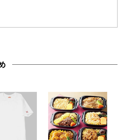
め
JAL特製
レー 200
10,800円
（