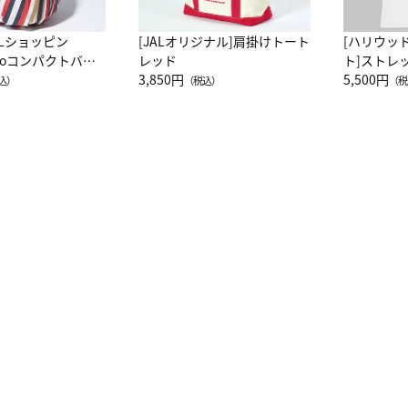
ALショッピン
[JALオリジナル]肩掛けトート
[ハリウッ
attoコンパクトバッ
レッド
ト]ストレ
JAL客室乗務員
3,850円
ーネック別
5,500円
込）
（税込）
（税
カーフ柄