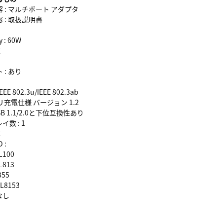
: マルチポート アダプタ
: 取扱説明書
 : 60W
源
: あり
E 802.3u/IEEE 802.3ab
充電仕様 バージョン 1.2
SB 1.1/2.0と下位互換性あり
数 : 1
C
 :
L100
L813
55
L8153
なし