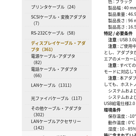
色 : ブラック
プリンタケーブル（24）
製品幅 : 40 m
製品重量 : 46.9
SCSIケーブル・変換アダプタ
製品長さ : 96 
（7）
製品高さ : 16.
RS-232Cケーブル（58）
特記 / 必要条件
注意
: USB
ディスプレイケーブル・アダ
注意
: ご使
プタ（361）
とし、アダプタ
電源ケーブル･アダプタ
エアのメーカー
（82）
注意
: すべて
電話ケーブル・アダプタ
モードに対応し
（66）
注意
: 本アダ
しても、ホスト
LANケーブル（1311）
システムおよびケ
システムおよびケ
光ファイバケーブル（117）
USB給電仕様2.
その他ケーブル・アダプタ
環境条件
（302）
保存温度 : -10°C
LANケーブルアクセサリー
動作温度 : 0°C ?
（142）
湿度 : 10 - 8
箱に含まれてい