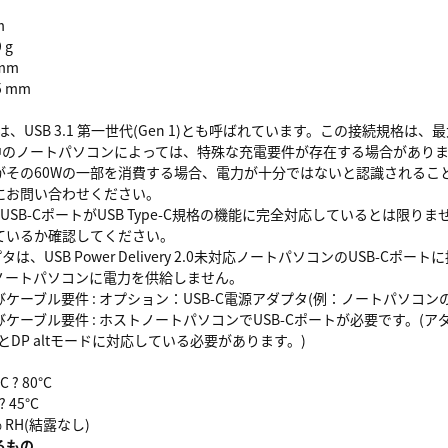
m
 g
mm
5 mm
 3.0は、USB 3.1 第一世代(Gen 1)とも呼ばれています。この接続規格
用中のノートパソコンによっては、特殊な充電要件が存在する場合があり
がその60Wの一部を消費する場合、電力が十分ではないと認識されるこ
にお問い合わせください。
のUSB-CポートがUSB Type-C規格の機能に完全対応しているとは限りませ
ているか確認してください。
プタは、USB Power Delivery 2.0未対応ノートパソコンのUSB
ノートパソコンに電力を供給しません。
ーブル要件 : オプション：USB-C電源アダプタ(例：ノートパソコンの
ーブル要件 : ホストノートパソコンでUSB-Cポートが必要です。(ア
0とDP altモードに対応している必要があります。)
 ? 80°C
 45°C
5% RH(結露なし)
るもの