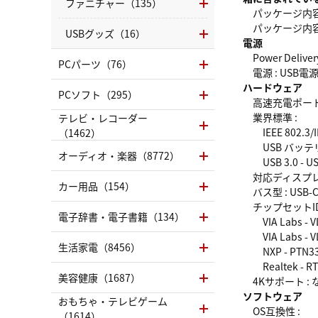
ファニチャー（135）
パッケージ内容 
パッケージ内容 
USBグッズ（16）
電源
Power Delivery
PCパーツ（76）
電源 : USB電
ハードウェア
PCソフト（295）
高速充電ポート 
業界標準 :
テレビ・レコーダー
IEEE 802.3/IEE
（1462）
USB バッテリ
オーディオ・楽器（8772）
USB 3.0 - U
対応ディスプレイ
カー用品（154）
バス型 : USB-
チップセットID
電子辞書・電子書籍（134）
VIA Labs - V
VIA Labs - V
生活家電（8456）
NXP - PTN33
Realtek - RT
美容健康（1687）
4Kサポート : 
ソフトウェア
おもちゃ・テレビゲーム
OS互換性 :
（1614）