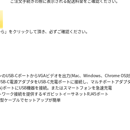
ご注文手続きの際に表示される配送料金をご確認ください。
から」をクリックして頂き、必ずご確認ください。
USB-CポートからVGAビデオを出力(Mac、Windows、Chrome OS対
SB-C電源アダプタをUSB-C充電ポートに接続し、マルチポートアダ
USB-A)ポートにUSB機器を接続。またはスマートフォンを急速充電
トワーク接続を提供するギガビットイーサネットRJ45ポート
体型ケーブルでセットアップが簡単