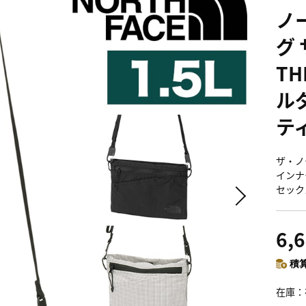
ノ
グ 
TH
ルダ
ティ
ザ・ノー
インナ
セックス 
6,
積算
在庫