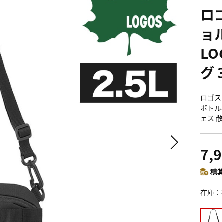
ロ
ョル
L
グ 
ロゴス 
ボトル
ェス 散
7,
積算
在庫