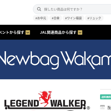
#お中元
#日傘
#ワイン福袋
#リュック
ベントから探す
JAL関連商品から探す
N