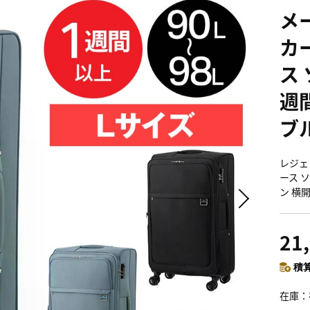
メ
カ
ス 
週間
ブル
レジェ
ース ソ
ン 横
21
積算
在庫