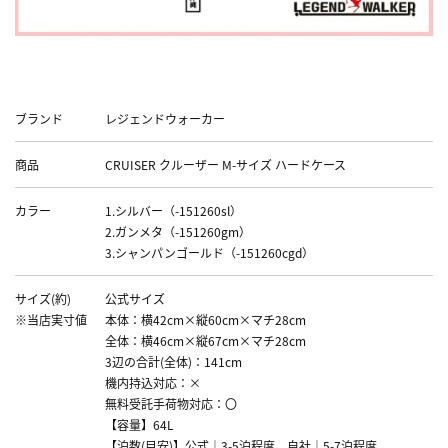
Data
ブランド
レジェンドウォーカー
商品
CRUISER クルーザー M-サイズ ハードケース
カラー
1.シルバー（-151260sl）
2.ガンメタ（-151260gm）
3.シャンパンゴールド（-151260cgd）
サイズ(約)
公式サイズ
※当店実寸値
本体：横42cm×縦60cm×マチ28cm
全体：横46cm×縦67cm×マチ28cm
3辺の合計(全体)：141cm
機内持込対応：×
無料受託手荷物対応：〇
【容量】64L
【泊数(目安)】公式｜3-5泊程度、自社｜5-7泊程度