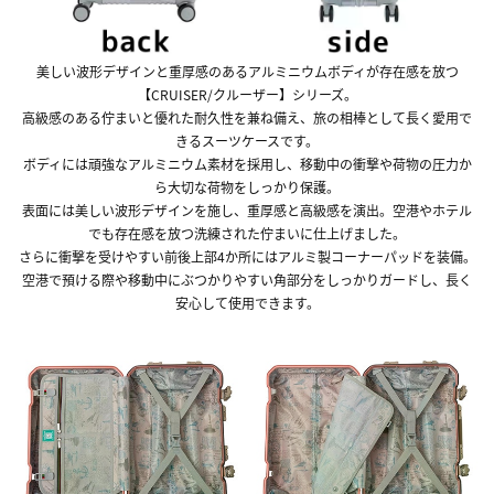
美しい波形デザインと重厚感のあるアルミニウムボディが存在感を放つ
【CRUISER/クルーザー】シリーズ。
高級感のある佇まいと優れた耐久性を兼ね備え、旅の相棒として長く愛用で
きるスーツケースです。
ボディには頑強なアルミニウム素材を採用し、移動中の衝撃や荷物の圧力か
ら大切な荷物をしっかり保護。
表面には美しい波形デザインを施し、重厚感と高級感を演出。空港やホテル
でも存在感を放つ洗練された佇まいに仕上げました。
さらに衝撃を受けやすい前後上部4か所にはアルミ製コーナーパッドを装備。
空港で預ける際や移動中にぶつかりやすい角部分をしっかりガードし、長く
安心して使用できます。