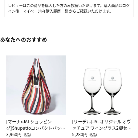
レビューはこの商品を購入した方のみ投稿いただけます。購入商品はログ
イン後、マイページ内
購入履歴一覧
からご確認いただけます。
あなたへのおすすめ
[マーナxJALショッピン
[リーデル]JALオリジナル オヴ
グ]Shupattoコンパクトバッグ
ァチュア ワイングラス2脚セッ
Drop JAL客室乗務員（LC）ス
3,960円
ト（レッドワイン）
5,280円
（税込）
（税込）