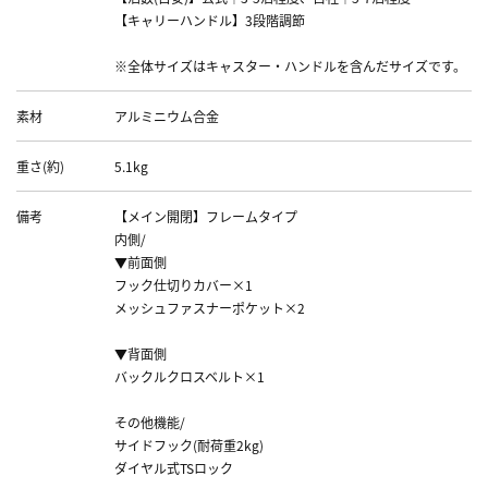
【キャリーハンドル】3段階調節
※全体サイズはキャスター・ハンドルを含んだサイズです。
素材
アルミニウム合金
重さ(約)
5.1kg
備考
【メイン開閉】フレームタイプ
内側/
▼前面側
フック仕切りカバー×1
メッシュファスナーポケット×2
▼背面側
バックルクロスベルト×1
その他機能/
サイドフック(耐荷重2kg)
ダイヤル式TSロック