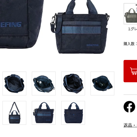
1.グ
購入数
返品・