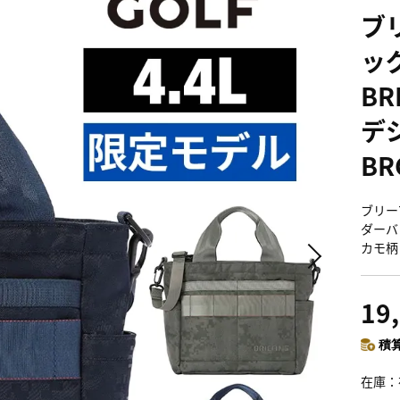
ブ
ッグ
BR
デ
BR
ブリーフ
ダーバ
カモ柄 正
19
積算
在庫