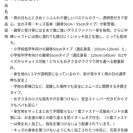
品
名
商
・雨の日も心ときめく☆ふんわり優しいパステルカラー。透明窓付きで安
品
心、女の子用・キッズ長傘（親骨50cm・55cmタイプ）が新登場。
説
・親骨と受け骨には丈夫で風に強いグラスファイバー骨を採用。さらに中
明
棒シャフトには雨に濡れても錆びにくいメッキ加工を施し、とっても長持
ち。
・小学校低学年向けの親骨50cmタイプ（適応身長：105cm-120cm）と、
小学校中学年向けの親骨55cmタイプ（適応身長：120cm-140cm）の2サ
イズからチョイス可能！どちらもお子さまがラクラク持ち運べる軽量設
計。
・傘生地の1コマが透明窓になっているので、前が見やすく雨の日の通学
時も安全♪
・学校の昇降口など、混雑した場所でも安全にスムーズに開閉する手開き
タイプ。
・お子さまの小さな指先や爪を傷つけない、安全ストッパー付きだからマ
マもパパも安心！
・傘生地をサッとまとめて手間取らない！面ファスナー式留めバンドの裏
側には、お友達の傘との取り違えを防ぐネームタグ付き。（※面ファスナ
ーは角を丸く加工し、指先を傷つけないよう配慮されています。）
・キッズの身体を傷つけないように丸く加工されたつゆ先に、石突き先端