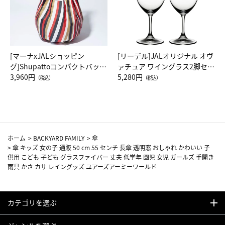
[マーナxJALショッピン
[リーデル]JALオリジナル オヴ
グ]Shupattoコンパクトバッグ
ァチュア ワイングラス2脚セッ
Drop JAL客室乗務員（LC）ス
3,960円
ト（レッドワイン）
5,280円
（税込）
（税込）
カーフ柄
ホーム
>
BACKYARD FAMILY
>
傘
>
傘 キッズ 女の子 通販 50 cm 55 センチ 長傘 透明窓 おしゃれ かわいい 子
供用 こども 子ども グラスファイバー 丈夫 低学年 園児 女児 ガールズ 手開き
雨具 かさ カサ レイングッズ ユアーズアーミーワールド
カテゴリを選ぶ