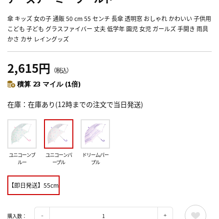
傘 キッズ 女の子 通販 50 cm 55 センチ 長傘 透明窓 おしゃれ かわいい 子供用
こども 子ども グラスファイバー 丈夫 低学年 園児 女児 ガールズ 手開き 雨具
かさ カサ レイングッズ
2,615円
（税込）
積算 23 マイル (1倍)
在庫
在庫あり(12時までの注文で当日発送)
ユニコーンブ
ユニコーンパ
ドリームパー
ルー
ープル
プル
【即日発送】55cm
購入数：