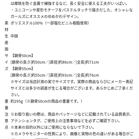
は摩耗を防ぐ金属で補強するなど、長く安全に使える工夫がいっぱい。
・ユニコーンや星形モチーフをパステルタッチで描きだした、オシャレな
ガールズにオススメのゆめかわデザイン。
素
ポリエステル100%（一部塩化ビニル樹脂使用）
材
生
中国
産
国
サ
【親骨50cm】
イ
[親骨の長さ]約50cm／[直径]約86cm／[全長]約71cm
ズ
【親骨55cm】
[親骨の長さ]約55cm／[直径]約93cm／[全長]約76cm
※サイズは当店計測の実寸サイズです。実際の商品ならびにメーカー表記
サイズとは多少の誤差が生じる場合がございます。あらかじめご了承くだ
さい。
重
約295g（※親骨50cmの商品の重量です。）
量
注
※お取り扱いの際は、商品やパッケージなどに記載されている品質表示、
意
アテンションタグ、ご使用上の注意事項などを必ずご確認下さい。
点
※本来の目的以外にはご使用にならないで下さい。
※カメラやモニターの性質により、画像と実物の色の違いがある場合がご