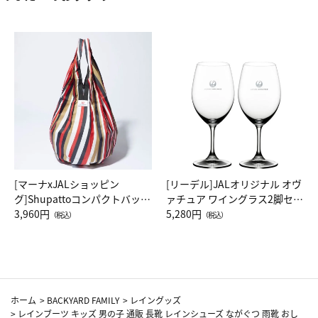
[マーナxJALショッピン
[リーデル]JALオリジナル オヴ
グ]Shupattoコンパクトバッグ
ァチュア ワイングラス2脚セッ
Drop JAL客室乗務員（LC）ス
3,960円
ト（レッドワイン）
5,280円
（税込）
（税込）
カーフ柄
ホーム
>
BACKYARD FAMILY
>
レイングッズ
>
レインブーツ キッズ 男の子 通販 長靴 レインシューズ ながぐつ 雨靴 おし