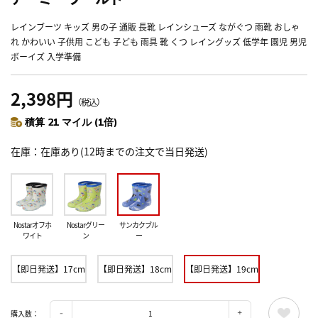
レインブーツ キッズ 男の子 通販 長靴 レインシューズ ながぐつ 雨靴 おしゃ
れ かわいい 子供用 こども 子ども 雨具 靴 くつ レイングッズ 低学年 園児 男児
ボーイズ 入学準備
2,398円
（税込）
積算 21 マイル (1倍)
在庫
在庫あり(12時までの注文で当日発送)
Nostarオフホ
Nostarグリー
サンカクブル
ワイト
ン
ー
【即日発送】17cm
【即日発送】18cm
【即日発送】19cm
購入数：