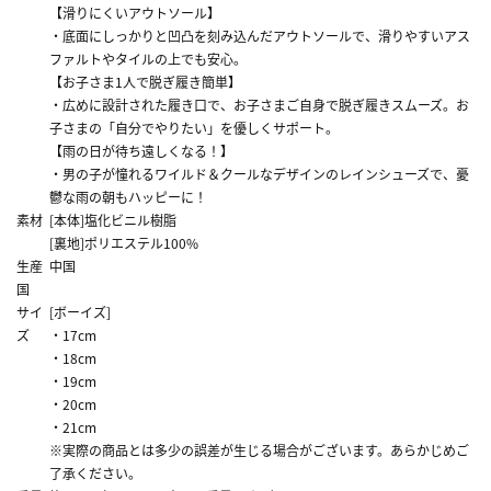
【滑りにくいアウトソール】
・底面にしっかりと凹凸を刻み込んだアウトソールで、滑りやすいアス
ファルトやタイルの上でも安心。
【お子さま1人で脱ぎ履き簡単】
・広めに設計された履き口で、お子さまご自身で脱ぎ履きスムーズ。お
子さまの「自分でやりたい」を優しくサポート。
【雨の日が待ち遠しくなる！】
・男の子が憧れるワイルド＆クールなデザインのレインシューズで、憂
鬱な雨の朝もハッピーに！
素材
[本体]塩化ビニル樹脂
[裏地]ポリエステル100%
生産
中国
国
サイ
[ボーイズ]
ズ
・17cm
・18cm
・19cm
・20cm
・21cm
※実際の商品とは多少の誤差が生じる場合がございます。あらかじめご
了承ください。