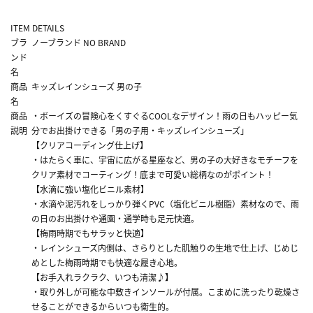
ITEM DETAILS
ブラ
ノーブランド NO BRAND
ンド
名
商品
キッズレインシューズ 男の子
名
商品
・ボーイズの冒険心をくすぐるCOOLなデザイン！雨の日もハッピー気
説明
分でお出掛けできる「男の子用・キッズレインシューズ」
【クリアコーディング仕上げ】
・はたらく車に、宇宙に広がる星座など、男の子の大好きなモチーフを
クリア素材でコーティング！底まで可愛い総柄なのがポイント！
【水滴に強い塩化ビニル素材】
・水滴や泥汚れをしっかり弾くPVC（塩化ビニル樹脂）素材なので、雨
の日のお出掛けや通園・通学時も足元快適。
【梅雨時期でもサラッと快適】
・レインシューズ内側は、さらりとした肌触りの生地で仕上げ、じめじ
めとした梅雨時期でも快適な履き心地。
【お手入れラクラク、いつも清潔♪】
・取り外しが可能な中敷きインソールが付属。こまめに洗ったり乾燥さ
せることができるからいつも衛生的。